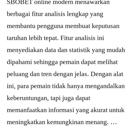
SBOBET online modern menawarkan
berbagai fitur analisis lengkap yang
membantu pengguna membuat keputusan
taruhan lebih tepat. Fitur analisis ini
menyediakan data dan statistik yang mudah
dipahami sehingga pemain dapat melihat
peluang dan tren dengan jelas. Dengan alat
ini, para pemain tidak hanya mengandalkan
keberuntungan, tapi juga dapat
memanfaatkan informasi yang akurat untuk
meningkatkan kemungkinan menang. …