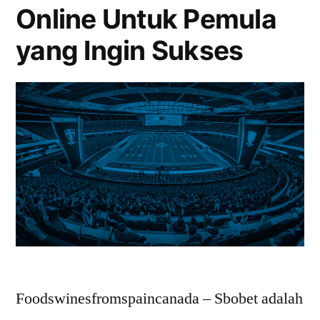
Online Untuk Pemula
yang Ingin Sukses
Foodswinesfromspaincanada – Sbobet adalah