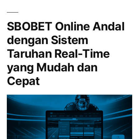
Lebih
Dengan
Layanan
Seru”
Taruhan
SBOBET Online Andal
Global
dengan Sistem
untuk
Pengalaman
Taruhan Real-Time
Taruhan
Lebih
yang Mudah dan
Seru
Cepat