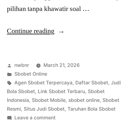
pilihan tanpa khawatir soal …
“Sbobet
Continue reading
Online
Populer
Posted
nwbnr
March 21, 2026
Dengan
by
Posted
Sbobet Online
Platform
in
Tags:
Agen Sbobet Terpercaya
,
Daftar Sbobet
,
Judi
Taruhan
Bola Sbobet
,
Link Sbobet Terbaru
,
Sbobet
Indonesia
,
Sbobet Mobile
,
sbobet online
,
Sbobet
Stabil
Resmi
,
Situs Judi Sbobet
,
Taruhan Bola Sbobet
dan
on
Leave a comment
Sbobet
Profesional
Online