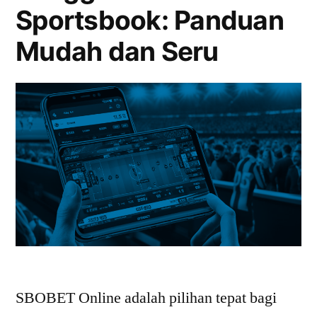
Pengalaman
Sportsbook: Panduan
Seru
Mudah dan Seru
SBOBET Online adalah pilihan tepat bagi