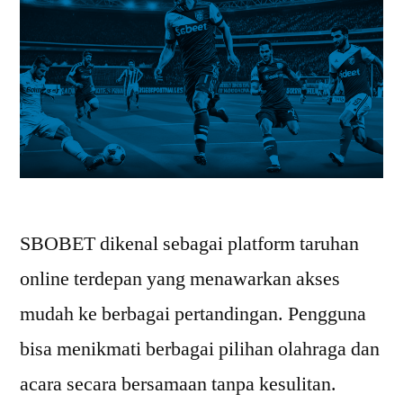
SBOBET dikenal sebagai platform taruhan
online terdepan yang menawarkan akses
mudah ke berbagai pertandingan. Pengguna
bisa menikmati berbagai pilihan olahraga dan
acara secara bersamaan tanpa kesulitan.