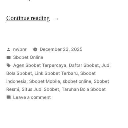
“SBOBET
Continue reading
Online
Terintegrasi
Posted
nwbnr
December 23, 2025
Dengan
by
Posted
Sbobet Online
Layanan
in
Tags:
Agen Sbobet Terpercaya
,
Daftar Sbobet
,
Judi
Taruhan
Bola Sbobet
,
Link Sbobet Terbaru
,
Sbobet
Indonesia
,
Sbobet Mobile
,
sbobet online
,
Sbobet
Global
Resmi
,
Situs Judi Sbobet
,
Taruhan Bola Sbobet
untuk
on
Leave a comment
SBOBET
Pengalaman
Online
Taruhan
Terintegrasi