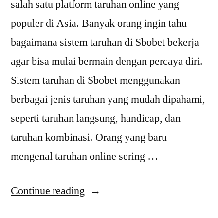
salah satu platform taruhan online yang
populer di Asia. Banyak orang ingin tahu
bagaimana sistem taruhan di Sbobet bekerja
agar bisa mulai bermain dengan percaya diri.
Sistem taruhan di Sbobet menggunakan
berbagai jenis taruhan yang mudah dipahami,
seperti taruhan langsung, handicap, dan
taruhan kombinasi. Orang yang baru
mengenal taruhan online sering …
“Panduan
Continue reading
Lengkap