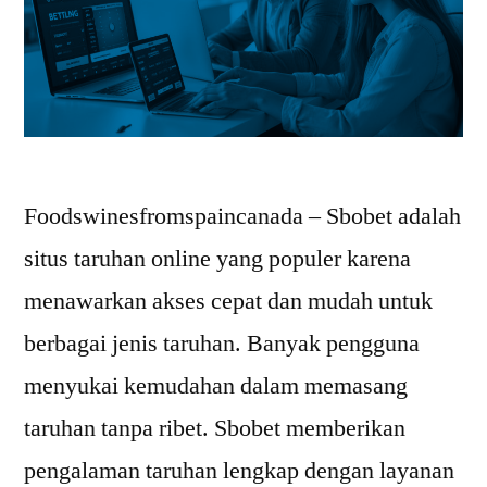
Foodswinesfromspaincanada – Sbobet adalah
situs taruhan online yang populer karena
menawarkan akses cepat dan mudah untuk
berbagai jenis taruhan. Banyak pengguna
menyukai kemudahan dalam memasang
taruhan tanpa ribet. Sbobet memberikan
pengalaman taruhan lengkap dengan layanan