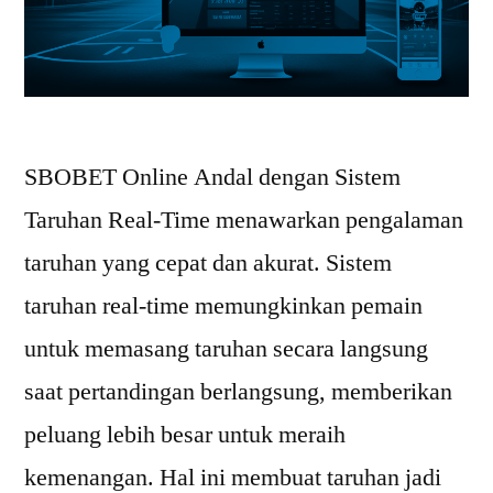
SBOBET Online Andal dengan Sistem
Taruhan Real-Time menawarkan pengalaman
taruhan yang cepat dan akurat. Sistem
taruhan real-time memungkinkan pemain
untuk memasang taruhan secara langsung
saat pertandingan berlangsung, memberikan
peluang lebih besar untuk meraih
kemenangan. Hal ini membuat taruhan jadi