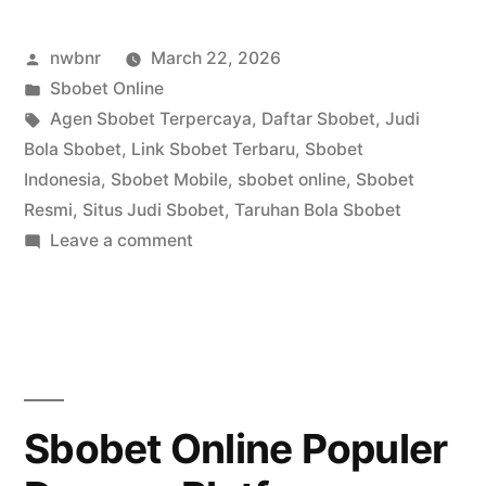
Memahami
Posted
nwbnr
March 22, 2026
Sistem
by
Posted
Sbobet Online
Taruhan
in
Tags:
Agen Sbobet Terpercaya
,
Daftar Sbobet
,
Judi
di
Bola Sbobet
,
Link Sbobet Terbaru
,
Sbobet
Indonesia
,
Sbobet Mobile
,
sbobet online
,
Sbobet
Sbobet
Resmi
,
Situs Judi Sbobet
,
Taruhan Bola Sbobet
Online
on
Leave a comment
Panduan
Untuk
Lengkap
Pemula
Memahami
yang
Sistem
Taruhan
Ingin
di
Sbobet Online Populer
Sukses”
Sbobet
Online