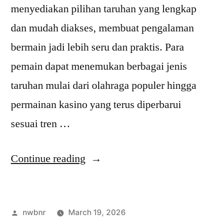
menyediakan pilihan taruhan yang lengkap
dan mudah diakses, membuat pengalaman
bermain jadi lebih seru dan praktis. Para
pemain dapat menemukan berbagai jenis
taruhan mulai dari olahraga populer hingga
permainan kasino yang terus diperbarui
sesuai tren …
“Sbobet
Continue reading
Online
Modern
Posted
nwbnr
March 19, 2026
Dengan