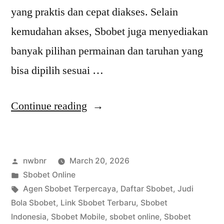
yang praktis dan cepat diakses. Selain
kemudahan akses, Sbobet juga menyediakan
banyak pilihan permainan dan taruhan yang
bisa dipilih sesuai …
“Sbobet
Continue reading
Online
Terlengkap
Posted
nwbnr
March 20, 2026
Dengan
by
Posted
Sbobet Online
Akses
in
Tags:
Agen Sbobet Terpercaya
,
Daftar Sbobet
,
Judi
Taruhan
Bola Sbobet
,
Link Sbobet Terbaru
,
Sbobet
Indonesia
,
Sbobet Mobile
,
sbobet online
,
Sbobet
Cepat