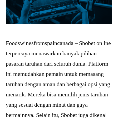
Foodswinesfromspaincanada – Sbobet online
terpercaya menawarkan banyak pilihan
pasaran taruhan dari seluruh dunia. Platform
ini memudahkan pemain untuk memasang
taruhan dengan aman dan berbagai opsi yang
menarik. Mereka bisa memilih jenis taruhan
yang sesuai dengan minat dan gaya
bermainnya. Selain itu, Sbobet juga dikenal