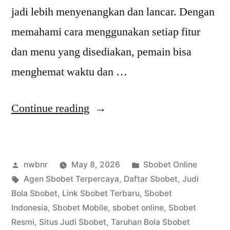
jadi lebih menyenangkan dan lancar. Dengan
memahami cara menggunakan setiap fitur
dan menu yang disediakan, pemain bisa
menghemat waktu dan …
“Panduan
Continue reading
Bermain
Sbobet
Posted
Posted
nwbnr
May 8, 2026
Sbobet Online
Online
by
Tags:
in
Agen Sbobet Terpercaya
,
Daftar Sbobet
,
Judi
Dengan
Bola Sbobet
,
Link Sbobet Terbaru
,
Sbobet
Fitur
Indonesia
,
Sbobet Mobile
,
sbobet online
,
Sbobet
Resmi
,
Situs Judi Sbobet
,
Taruhan Bola Sbobet
Lengkap