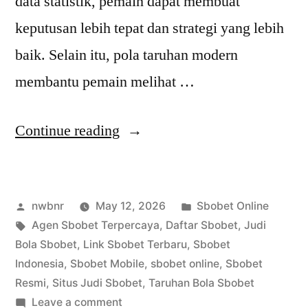
data statistik, pemain dapat membuat
keputusan lebih tepat dan strategi yang lebih
baik. Selain itu, pola taruhan modern
membantu pemain melihat …
“Rahasia
Continue reading
Menguasai
Sbobet
Posted
Posted
nwbnr
May 12, 2026
Sbobet Online
Online
by
Tags:
in
Agen Sbobet Terpercaya
,
Daftar Sbobet
,
Judi
Dengan
Bola Sbobet
,
Link Sbobet Terbaru
,
Sbobet
Analisa
Indonesia
,
Sbobet Mobile
,
sbobet online
,
Sbobet
Resmi
,
Situs Judi Sbobet
,
Taruhan Bola Sbobet
Data
on
Leave a comment