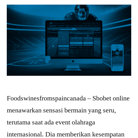
Foodswinesfromspaincanada – Sbobet online
menawarkan sensasi bermain yang seru,
terutama saat ada event olahraga
internasional. Dia memberikan kesempatan