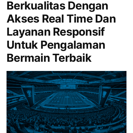
Berkualitas Dengan
Akses Real Time Dan
Layanan Responsif
Untuk Pengalaman
Bermain Terbaik