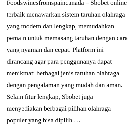
Foodswinesfromspaincanada – Sbobet online
terbaik menawarkan sistem taruhan olahraga
yang modern dan lengkap, memudahkan
pemain untuk memasang taruhan dengan cara
yang nyaman dan cepat. Platform ini
dirancang agar para penggunanya dapat
menikmati berbagai jenis taruhan olahraga
dengan pengalaman yang mudah dan aman.
Selain fitur lengkap, Sbobet juga
menyediakan berbagai pilihan olahraga
populer yang bisa dipilih …