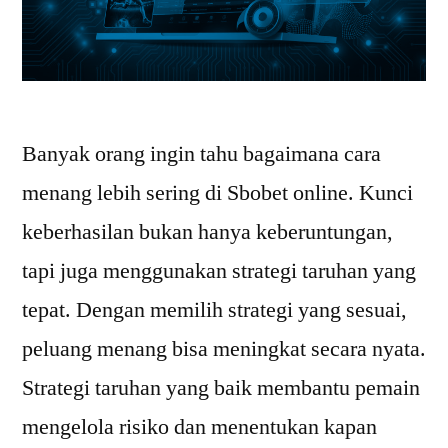
Banyak orang ingin tahu bagaimana cara
menang lebih sering di Sbobet online. Kunci
keberhasilan bukan hanya keberuntungan,
tapi juga menggunakan strategi taruhan yang
tepat. Dengan memilih strategi yang sesuai,
peluang menang bisa meningkat secara nyata.
Strategi taruhan yang baik membantu pemain
mengelola risiko dan menentukan kapan