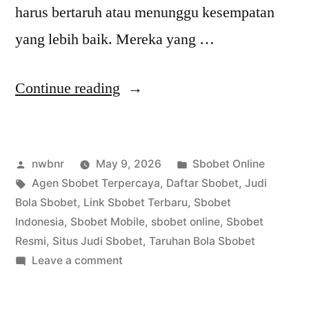
harus bertaruh atau menunggu kesempatan
yang lebih baik. Mereka yang …
“Cara
Continue reading
Maksimalkan
Kemenangan
Posted
Posted
nwbnr
May 9, 2026
Sbobet Online
Di
by
Tags:
in
Agen Sbobet Terpercaya
,
Daftar Sbobet
,
Judi
Sbobet
Bola Sbobet
,
Link Sbobet Terbaru
,
Sbobet
Online
Indonesia
,
Sbobet Mobile
,
sbobet online
,
Sbobet
Resmi
,
Situs Judi Sbobet
,
Taruhan Bola Sbobet
Dengan
on
Leave a comment
Strategi
Cara
Maksimalkan
Taruhan