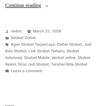
“Sbobet
Continue reading
Online
Terbaik
Posted
nwbnr
March 25, 2026
Dengan
by
Posted
Sbobet Online
Sistem
in
Tags:
Agen Sbobet Terpercaya
,
Daftar Sbobet
,
Judi
Taruhan
Bola Sbobet
,
Link Sbobet Terbaru
,
Sbobet
Indonesia
,
Sbobet Mobile
,
sbobet online
,
Sbobet
Olahraga
Resmi
,
Situs Judi Sbobet
,
Taruhan Bola Sbobet
Modern
on
Leave a comment
Sbobet
Dan
Online
Lengkap
Terbaik
Untuk
Dengan
Sistem