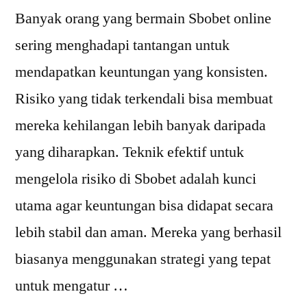
Banyak orang yang bermain Sbobet online
sering menghadapi tantangan untuk
mendapatkan keuntungan yang konsisten.
Risiko yang tidak terkendali bisa membuat
mereka kehilangan lebih banyak daripada
yang diharapkan. Teknik efektif untuk
mengelola risiko di Sbobet adalah kunci
utama agar keuntungan bisa didapat secara
lebih stabil dan aman. Mereka yang berhasil
biasanya menggunakan strategi yang tepat
untuk mengatur …