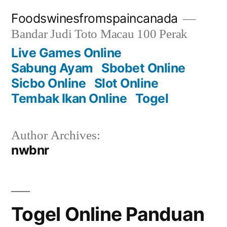
Skip
Foodswinesfromspaincanada
to
Bandar Judi Toto Macau 100 Perak
content
Live Games Online
Sabung Ayam
Sbobet Online
Sicbo Online
Slot Online
Tembak Ikan Online
Togel
Author Archives:
nwbnr
Togel Online Panduan