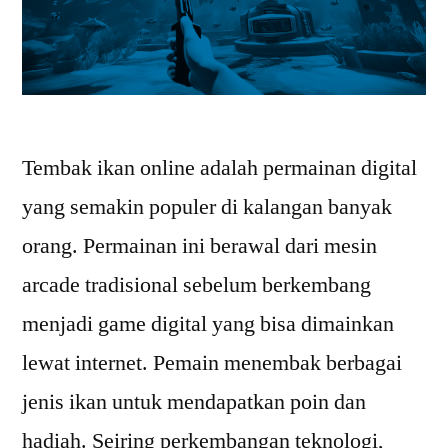
Tembak ikan online adalah permainan digital
yang semakin populer di kalangan banyak
orang. Permainan ini berawal dari mesin
arcade tradisional sebelum berkembang
menjadi game digital yang bisa dimainkan
lewat internet. Pemain menembak berbagai
jenis ikan untuk mendapatkan poin dan
hadiah. Seiring perkembangan teknologi,