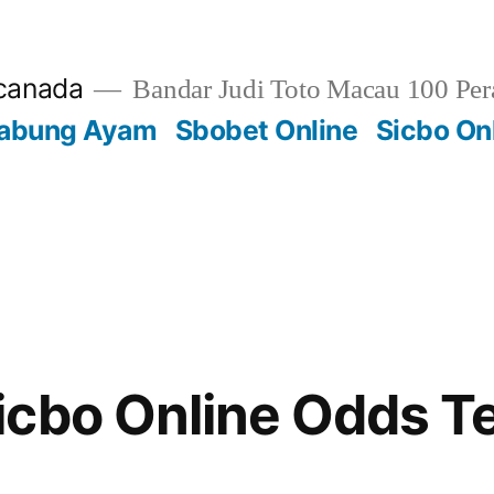
canada
Bandar Judi Toto Macau 100 Per
abung Ayam
Sbobet Online
Sicbo On
cbo Online Odds Te