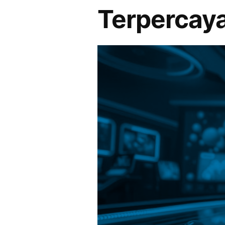
Terpercay