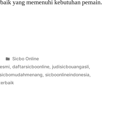
rbaik yang memenuhi kebutuhan pemain.
Posted
Sicbo Online
in
resmi
,
daftarsicboonline
,
judisicbouangasli
,
sicbomudahmenang
,
sicboonlineindonesia
,
terbaik
”