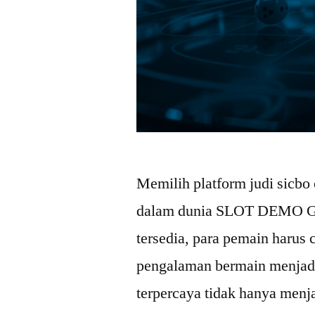
Memilih platform judi sicbo 
dalam dunia SLOT DEMO G
tersedia, para pemain harus
pengalaman bermain menjad
terpercaya tidak hanya menj