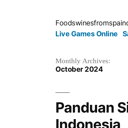
Skip
to
Foodswinesfromspain
content
Live Games Online
S
Monthly Archives:
October 2024
Panduan Si
Indonesia