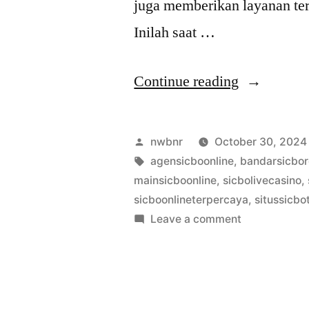
juga memberikan layanan te
Inilah saat …
“Platform
Continue reading
Judi
Sicbo
Posted
nwbnr
October 30, 2024
Online
by
Tags:
agensicboonline
,
bandarsicbo
mainsicboonline
,
sicbolivecasino
,
Resmi
sicboonlineterpercaya
,
situssicbo
Terpercaya
on
Leave a comment
Platform
Judi
Sicbo
Online