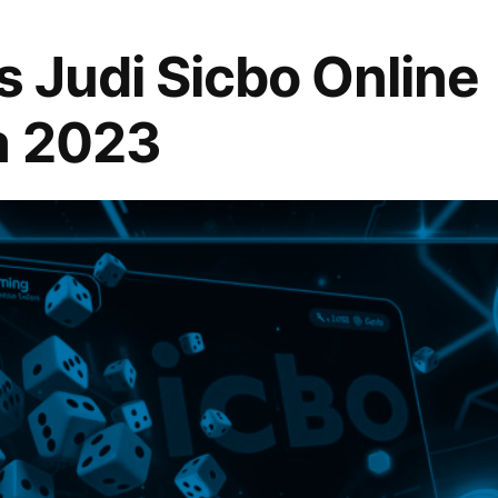
s Judi Sicbo Online
a 2023