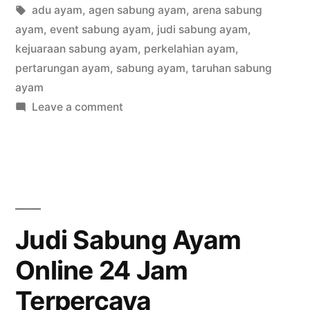
Streaming
in
Tags:
adu ayam
,
agen sabung ayam
,
arena sabung
–
ayam
,
event sabung ayam
,
judi sabung ayam
,
kejuaraan sabung ayam
,
perkelahian ayam
,
Taruhan
pertarungan ayam
,
sabung ayam
,
taruhan sabung
Langsung”
ayam
on
Leave a comment
Judi
Sabung
Ayam
Live
Streaming
–
Judi Sabung Ayam
Taruhan
Online 24 Jam
Langsung
Terpercaya