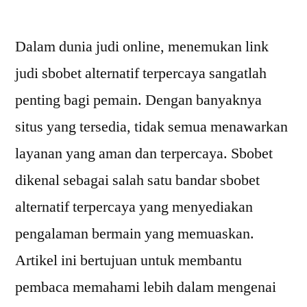
Dalam dunia judi online, menemukan link
judi sbobet alternatif terpercaya sangatlah
penting bagi pemain. Dengan banyaknya
situs yang tersedia, tidak semua menawarkan
layanan yang aman dan terpercaya. Sbobet
dikenal sebagai salah satu bandar sbobet
alternatif terpercaya yang menyediakan
pengalaman bermain yang memuaskan.
Artikel ini bertujuan untuk membantu
pembaca memahami lebih dalam mengenai