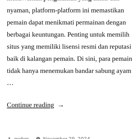
nyaman, platform-platform ini memastikan
pemain dapat menikmati permainan dengan
berbagai keuntungan. Penting untuk memilih
situs yang memiliki lisensi resmi dan reputasi
baik di kalangan pemain. Di sini, para pemain
tidak hanya menemukan bandar sabung ayam
…
“Situs
Continue reading
Judi
Sabung
Posted
nwbnr
November 29, 2024