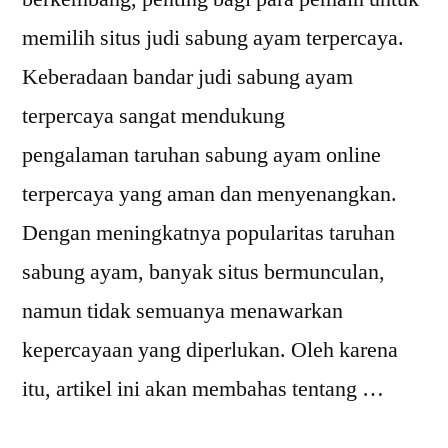
memilih situs judi sabung ayam terpercaya.
Keberadaan bandar judi sabung ayam
terpercaya sangat mendukung
pengalaman taruhan sabung ayam online
terpercaya yang aman dan menyenangkan.
Dengan meningkatnya popularitas taruhan
sabung ayam, banyak situs bermunculan,
namun tidak semuanya menawarkan
kepercayaan yang diperlukan. Oleh karena
itu, artikel ini akan membahas tentang …