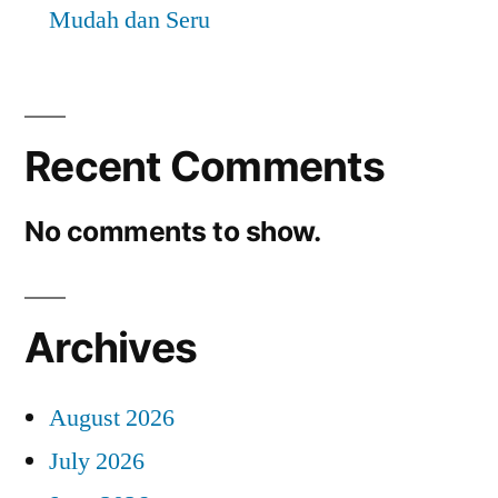
Mudah dan Seru
Recent Comments
No comments to show.
Archives
August 2026
July 2026