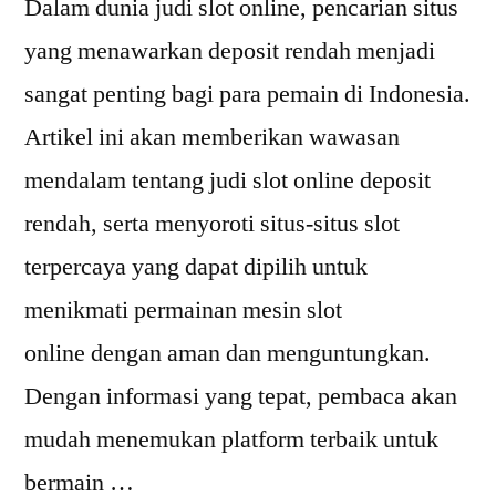
Dalam dunia judi slot online, pencarian situs
yang menawarkan deposit rendah menjadi
sangat penting bagi para pemain di Indonesia.
Artikel ini akan memberikan wawasan
mendalam tentang judi slot online deposit
rendah, serta menyoroti situs-situs slot
terpercaya yang dapat dipilih untuk
menikmati permainan mesin slot
online dengan aman dan menguntungkan.
Dengan informasi yang tepat, pembaca akan
mudah menemukan platform terbaik untuk
bermain …