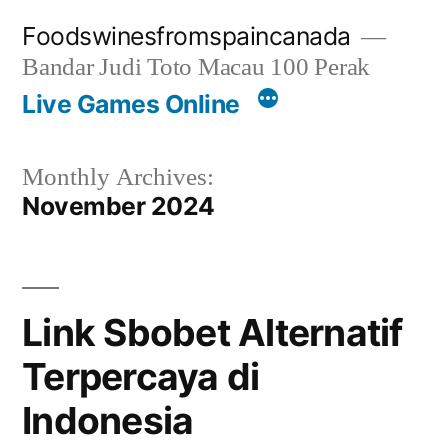
Skip
Foodswinesfromspaincanada
to
Bandar Judi Toto Macau 100 Perak
content
Live Games Online
Monthly Archives:
November 2024
Link Sbobet Alternatif
Terpercaya di
Indonesia