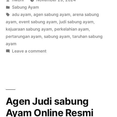
Ayam
by
Posted
Sabung Ayam
Terpercaya
in
Tags:
adu ayam
,
agen sabung ayam
,
arena sabung
di
ayam
,
event sabung ayam
,
judi sabung ayam
,
kejuaraan sabung ayam
,
perkelahian ayam
,
Indonesia”
pertarungan ayam
,
sabung ayam
,
taruhan sabung
ayam
on
Leave a comment
Situs
Judi
Sabung
Ayam
Terpercaya
di
Agen Judi sabung
Indonesia
Ayam Online Resmi