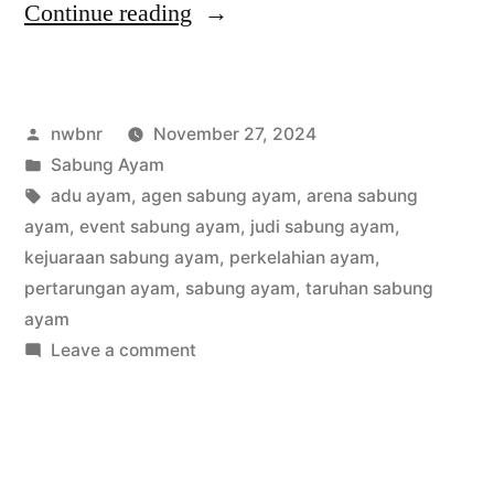
“Situs
Continue reading
Judi
Sabung
Posted
nwbnr
November 27, 2024
Ayam
by
Posted
Sabung Ayam
Terpercaya
in
Tags:
adu ayam
,
agen sabung ayam
,
arena sabung
di
ayam
,
event sabung ayam
,
judi sabung ayam
,
kejuaraan sabung ayam
,
perkelahian ayam
,
Indonesia”
pertarungan ayam
,
sabung ayam
,
taruhan sabung
ayam
on
Leave a comment
Situs
Judi
Sabung
Ayam