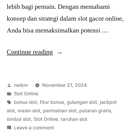
lebih bagi pemain. Dengan memahami
konsep dan strategi dalam slot gacor online,
Anda bisa memaksimalkan potensi …
“Menang
Continue reading
Besar
di
Posted
nwbnr
November 21, 2024
Judi
by
Posted
Slot Online
Slot
in
Tags:
bonus slot
,
fitur bonus
,
gulungan slot
,
jackpot
Online
slot
,
mesin slot
,
permainan slot
,
putaran gratis
,
simbol slot
,
Slot Online
,
taruhan slot
Gacor
on
Leave a comment
Hari
Menang