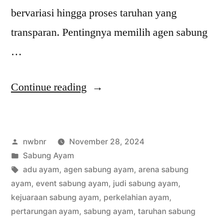
bervariasi hingga proses taruhan yang
transparan. Pentingnya memilih agen sabung
…
“Agen
Continue reading
Judi
sabung
Posted
nwbnr
November 28, 2024
Ayam
by
Posted
Sabung Ayam
Online
in
Tags:
adu ayam
,
agen sabung ayam
,
arena sabung
Resmi
ayam
,
event sabung ayam
,
judi sabung ayam
,
kejuaraan sabung ayam
,
perkelahian ayam
,
Terpercaya”
pertarungan ayam
,
sabung ayam
,
taruhan sabung