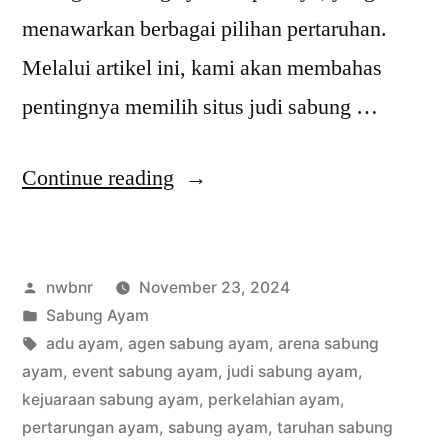
menawarkan berbagai pilihan pertaruhan.
Melalui artikel ini, kami akan membahas
pentingnya memilih situs judi sabung …
“Situs
Continue reading
Judi
Sabung
Posted
nwbnr
November 23, 2024
Ayam
by
Posted
Sabung Ayam
Terpercaya
in
Tags:
adu ayam
,
agen sabung ayam
,
arena sabung
di
ayam
,
event sabung ayam
,
judi sabung ayam
,
kejuaraan sabung ayam
,
perkelahian ayam
,
Indonesia”
pertarungan ayam
,
sabung ayam
,
taruhan sabung