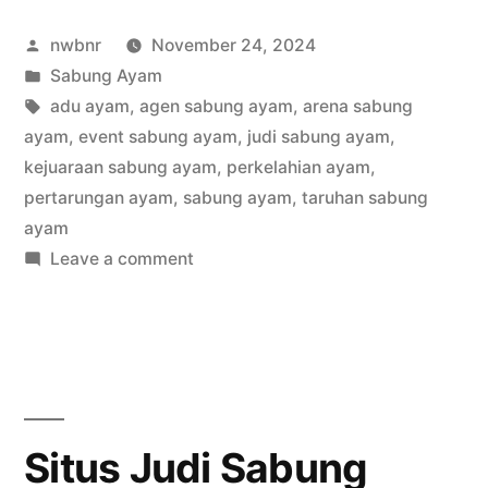
Situs
Posted
nwbnr
November 24, 2024
Judi
by
Posted
Sabung Ayam
Sabung
in
Tags:
adu ayam
,
agen sabung ayam
,
arena sabung
Ayam
ayam
,
event sabung ayam
,
judi sabung ayam
,
kejuaraan sabung ayam
,
perkelahian ayam
,
Terbaik
pertarungan ayam
,
sabung ayam
,
taruhan sabung
2023”
ayam
on
Leave a comment
5
Daftar
Situs
Judi
Sabung
Ayam
Situs Judi Sabung
Terbaik