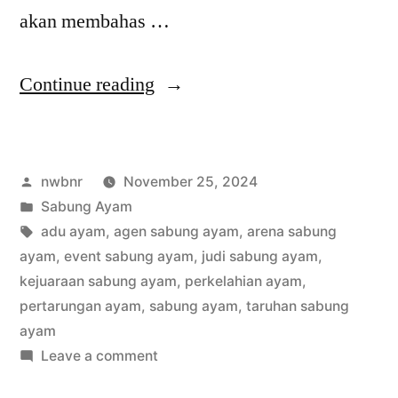
akan membahas …
“Judi
Continue reading
Sabung
Ayam
Posted
nwbnr
November 25, 2024
Online
by
Posted
Sabung Ayam
24
in
Tags:
adu ayam
,
agen sabung ayam
,
arena sabung
Jam
ayam
,
event sabung ayam
,
judi sabung ayam
,
kejuaraan sabung ayam
,
perkelahian ayam
,
Terpercaya”
pertarungan ayam
,
sabung ayam
,
taruhan sabung
ayam
on
Leave a comment
Judi