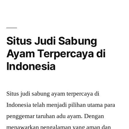
Sbobet
Alternatif
Terpercaya
di
Indonesia
Situs Judi Sabung
Ayam Terpercaya di
Indonesia
Situs judi sabung ayam terpercaya di
Indonesia telah menjadi pilihan utama para
penggemar taruhan adu ayam. Dengan
menawarkan pengalaman yang aman dan