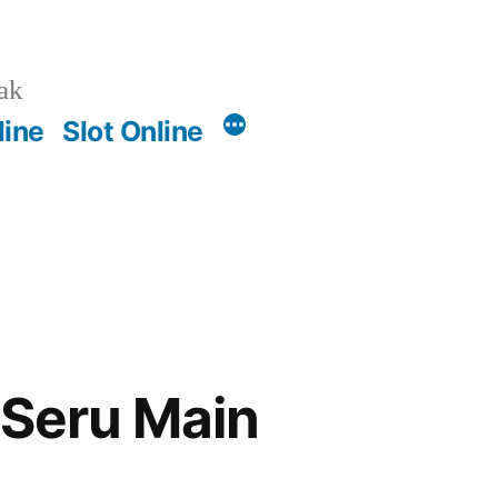
ak
line
Slot Online
 Seru Main