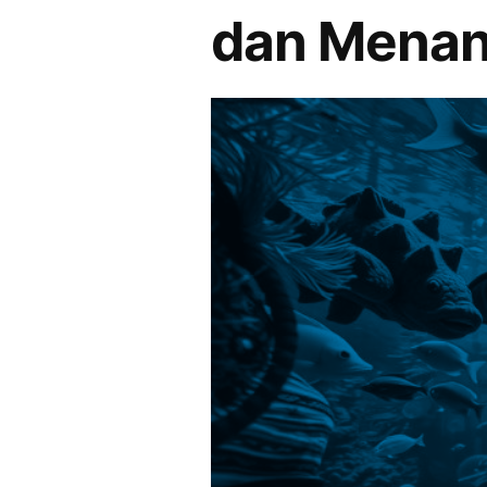
Menang
dan Mena
di
HP