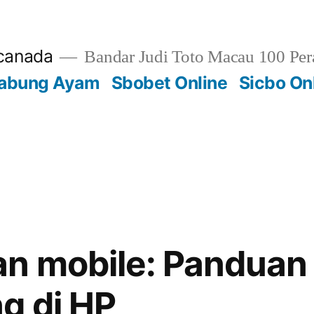
canada
Bandar Judi Toto Macau 100 Per
abung Ayam
Sbobet Online
Sicbo On
n mobile: Panduan
g di HP