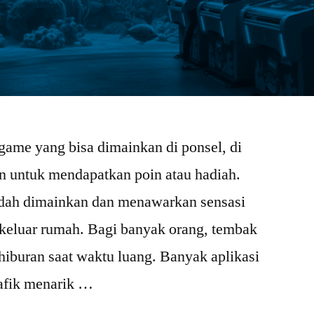
ame yang bisa dimainkan di ponsel, di
 untuk mendapatkan poin atau hadiah.
dah dimainkan dan menawarkan sensasi
u keluar rumah. Bagi banyak orang, tembak
hiburan saat waktu luang. Banyak aplikasi
afik menarik …