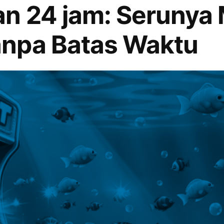
n 24 jam: Serunya 
npa Batas Waktu