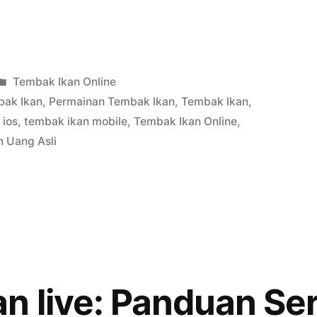
Posted
Tembak Ikan Online
in
ak Ikan
,
Permainan Tembak Ikan
,
Tembak Ikan
,
 ios
,
tembak ikan mobile
,
Tembak Ikan Online
,
 Uang Asli
n live: Panduan Se