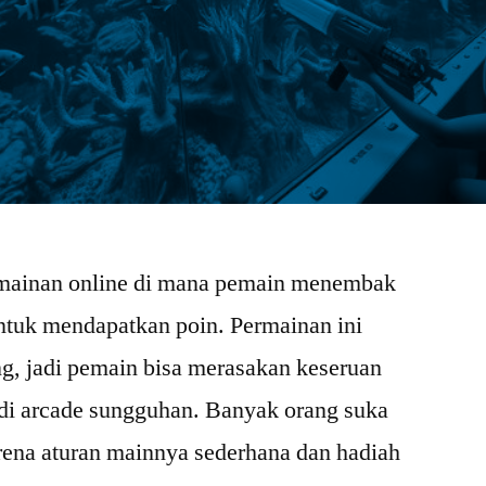
rmainan online di mana pemain menembak
untuk mendapatkan poin. Permainan ini
g, jadi pemain bisa merasakan keseruan
 di arcade sungguhan. Banyak orang suka
rena aturan mainnya sederhana dan hadiah