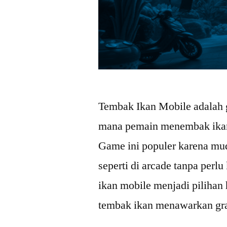
Tembak Ikan Mobile adalah g
mana pemain menembak ikan
Game ini populer karena mu
seperti di arcade tanpa perl
ikan mobile menjadi pilihan 
tembak ikan menawarkan gr