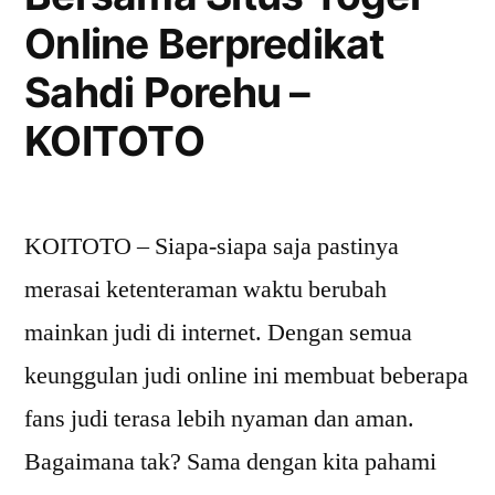
Riam
Sahdi
Online Berpredikat
Seribu
–
Riam
Sahdi Porehu –
KOITOTO”
–
KOITOTO
KOITOTO
KOITOTO – Siapa-siapa saja pastinya
merasai ketenteraman waktu berubah
mainkan judi di internet. Dengan semua
keunggulan judi online ini membuat beberapa
fans judi terasa lebih nyaman dan aman.
Bagaimana tak? Sama dengan kita pahami