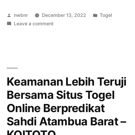
Terjaga
Posted
Posted
nwbnr
December 13, 2022
Togel
Bersama
by
on
in
Leave a comment
Situs
Keamanan
Togel
Lebih
Terjaga
Online
Bersama
Berpredikat
Situs
Togel
Sahdi
Keamanan Lebih Teruji
Online
Muara
Bersama Situs Togel
Berpredikat
Batu
Sahdi
Online Berpredikat
Muara
–
Batu
Sahdi Atambua Barat –
KOITOTO”
–
KOITOTO
KOITOTO