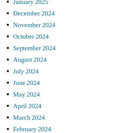
January 2025
December 2024
November 2024
October 2024
September 2024
August 2024
July 2024
June 2024
May 2024
April 2024
March 2024
February 2024