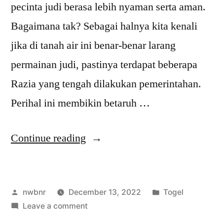
pecinta judi berasa lebih nyaman serta aman.
Bagaimana tak? Sebagai halnya kita kenali
jika di tanah air ini benar-benar larang
permainan judi, pastinya terdapat beberapa
Razia yang tengah dilakukan pemerintahan.
Perihal ini membikin betaruh …
“Keamanan
Continue reading
Lebih
Teruji
Posted
Posted
nwbnr
December 13, 2022
Togel
Bersama
by
on
in
Leave a comment
Situs
Keamanan