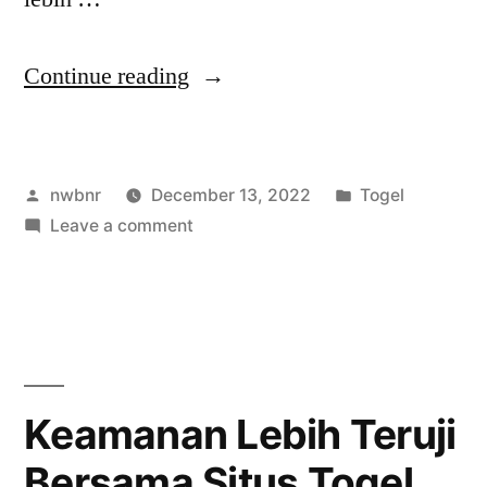
“Keamanan
Continue reading
Lebih
Teruji
Posted
Posted
nwbnr
December 13, 2022
Togel
Bersama
by
on
in
Leave a comment
Situs
Keamanan
Togel
Lebih
Teruji
Online
Bersama
Berpredikat
Situs
Togel
Sahdi
Keamanan Lebih Teruji
Online
Seribu
Bersama Situs Togel
Berpredikat