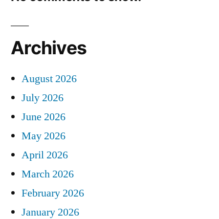
Archives
August 2026
July 2026
June 2026
May 2026
April 2026
March 2026
February 2026
January 2026