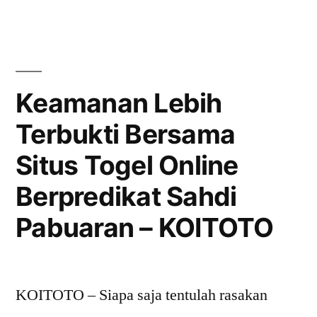
Togel
Lebih
Terjaga
Online
Bersama
Berpredikat
Situs
Togel
Sahdi
Keamanan Lebih
Online
Siantar
Terbukti Bersama
Berpredikat
Selatan
Sahdi
Situs Togel Online
Siantar
–
Selatan
Berpredikat Sahdi
KOITOTO”
–
Pabuaran – KOITOTO
KOITOTO
KOITOTO – Siapa saja tentulah rasakan