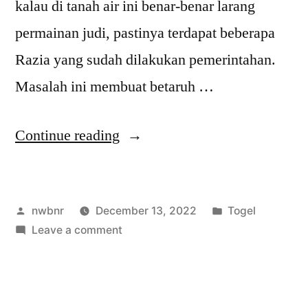
kalau di tanah air ini benar-benar larang
permainan judi, pastinya terdapat beberapa
Razia yang sudah dilakukan pemerintahan.
Masalah ini membuat betaruh …
“Keamanan
Continue reading
Lebih
Teruji
Posted
Posted
nwbnr
December 13, 2022
Togel
Bersama
by
on
in
Leave a comment
Situs
Keamanan
Togel
Lebih
Teruji
Online
Bersama