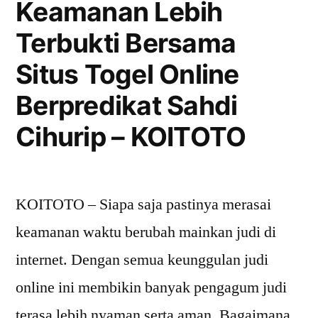
Keamanan Lebih
Online
Karangpawitan
Terbukti Bersama
Berpredikat
–
Sahdi
Situs Togel Online
Karangpawitan
KOITOTO”
–
Berpredikat Sahdi
KOITOTO
Cihurip – KOITOTO
KOITOTO – Siapa saja pastinya merasai
keamanan waktu berubah mainkan judi di
internet. Dengan semua keunggulan judi
online ini membikin banyak pengagum judi
terasa lebih nyaman serta aman. Bagaimana