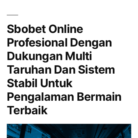
Taruhan
Online
Modern
Dengan
Analisa
Untuk
Sbobet Online
Data
Pemula
Profesional Dengan
Dan
Pola
Friendly”
Dukungan Multi
Taruhan
Modern
Taruhan Dan Sistem
Untuk
Stabil Untuk
Pemula
Friendly
Pengalaman Bermain
Terbaik