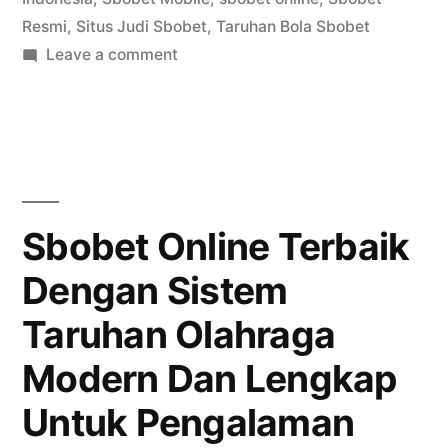
Resmi
,
Situs Judi Sbobet
,
Taruhan Bola Sbobet
Kompetitif
on
Leave a comment
Dan
Sbobet
Online
Update
Terdepan
Pasaran
Dengan
Cepat
Sistem
Odds
Untuk
Sbobet Online Terbaik
Kompetitif
Pengalaman
Dengan Sistem
Dan
Update
Taruhan
Taruhan Olahraga
Pasaran
Terbaik”
Cepat
Modern Dan Lengkap
Untuk
Untuk Pengalaman
Pengalaman
Taruhan