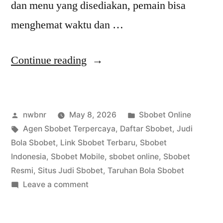
dan menu yang disediakan, pemain bisa
menghemat waktu dan …
“Panduan
Continue reading
Bermain
Sbobet
Posted
Posted
nwbnr
May 8, 2026
Sbobet Online
Online
by
Tags:
in
Agen Sbobet Terpercaya
,
Daftar Sbobet
,
Judi
Dengan
Bola Sbobet
,
Link Sbobet Terbaru
,
Sbobet
Fitur
Indonesia
,
Sbobet Mobile
,
sbobet online
,
Sbobet
Resmi
,
Situs Judi Sbobet
,
Taruhan Bola Sbobet
Lengkap
on
Leave a comment
Dan
Panduan
Bermain
Navigasi