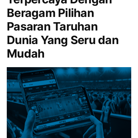
Dan
Mudah”
Beragam Pilihan
Lengkap
Untuk
Pasaran Taruhan
Pengalaman
Dunia Yang Seru dan
Seru
dan
Mudah
Mudah