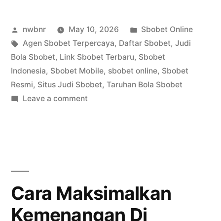
Mengelola
Posted
Posted
nwbnr
May 10, 2026
Sbobet Online
Risiko
by
Tags:
in
Agen Sbobet Terpercaya
,
Daftar Sbobet
,
Judi
Di
Bola Sbobet
,
Link Sbobet Terbaru
,
Sbobet
Sbobet
Indonesia
,
Sbobet Mobile
,
sbobet online
,
Sbobet
Resmi
,
Situs Judi Sbobet
,
Taruhan Bola Sbobet
Online
on
Leave a comment
Untuk
Teknik
Efektif
Profit
Mengelola
Lebih
Risiko
Konsisten
Di
Sbobet
dan
Cara Maksimalkan
Online
Tips
Kemenangan Di
Untuk