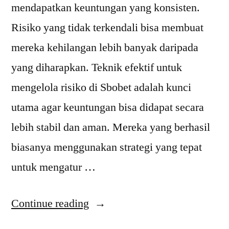
mendapatkan keuntungan yang konsisten.
Risiko yang tidak terkendali bisa membuat
mereka kehilangan lebih banyak daripada
yang diharapkan. Teknik efektif untuk
mengelola risiko di Sbobet adalah kunci
utama agar keuntungan bisa didapat secara
lebih stabil dan aman. Mereka yang berhasil
biasanya menggunakan strategi yang tepat
untuk mengatur …
“Teknik
Continue reading
Efektif