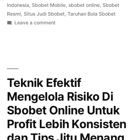
Multi
Indonesia
,
Sbobet Mobile
,
sbobet online
,
Sbobet
Resmi
,
Situs Judi Sbobet
,
Taruhan Bola Sbobet
Taruhan
on
Leave a comment
Dan
Sbobet
Online
Sistem
Profesional
Stabil
Dengan
Untuk
Dukungan
Multi
Pengalaman
Teknik Efektif
Taruhan
Bermain
Mengelola Risiko Di
Dan
Sistem
Terbaik”
Sbobet Online Untuk
Stabil
Untuk
Profit Lebih Konsisten
Pengalaman
dan Tips Jitu Menang
Bermain