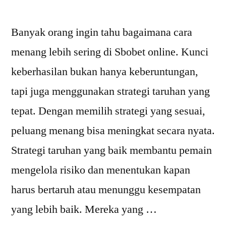
Banyak orang ingin tahu bagaimana cara
menang lebih sering di Sbobet online. Kunci
keberhasilan bukan hanya keberuntungan,
tapi juga menggunakan strategi taruhan yang
tepat. Dengan memilih strategi yang sesuai,
peluang menang bisa meningkat secara nyata.
Strategi taruhan yang baik membantu pemain
mengelola risiko dan menentukan kapan
harus bertaruh atau menunggu kesempatan
yang lebih baik. Mereka yang …