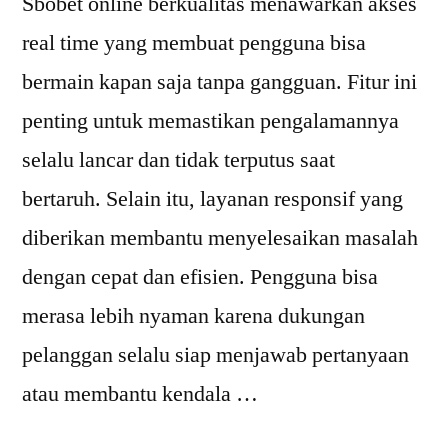
Sbobet online berkualitas menawarkan akses
real time yang membuat pengguna bisa
bermain kapan saja tanpa gangguan. Fitur ini
penting untuk memastikan pengalamannya
selalu lancar dan tidak terputus saat
bertaruh. Selain itu, layanan responsif yang
diberikan membantu menyelesaikan masalah
dengan cepat dan efisien. Pengguna bisa
merasa lebih nyaman karena dukungan
pelanggan selalu siap menjawab pertanyaan
atau membantu kendala …