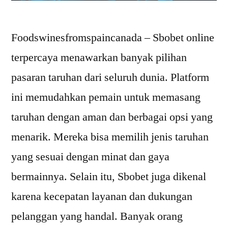
Foodswinesfromspaincanada – Sbobet online
terpercaya menawarkan banyak pilihan
pasaran taruhan dari seluruh dunia. Platform
ini memudahkan pemain untuk memasang
taruhan dengan aman dan berbagai opsi yang
menarik. Mereka bisa memilih jenis taruhan
yang sesuai dengan minat dan gaya
bermainnya. Selain itu, Sbobet juga dikenal
karena kecepatan layanan dan dukungan
pelanggan yang handal. Banyak orang