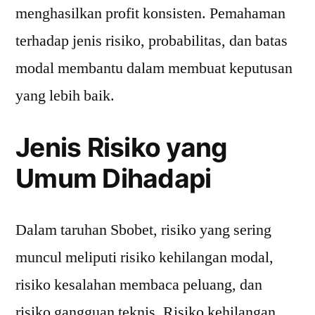
menghasilkan profit konsisten. Pemahaman
terhadap jenis risiko, probabilitas, dan batas
modal membantu dalam membuat keputusan
yang lebih baik.
Jenis Risiko yang
Umum Dihadapi
Dalam taruhan Sbobet, risiko yang sering
muncul meliputi risiko kehilangan modal,
risiko kesalahan membaca peluang, dan
risiko gangguan teknis. Risiko kehilangan