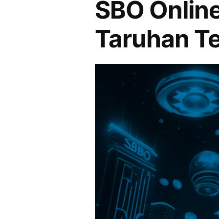
SBO Online
Taruhan Te