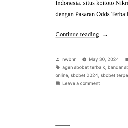
Indonesia. situs koitoto Ni
dengan Pasaran Odds Terba
“SBO
Continue reading
Online
Kualitas
Posted
nwbnr
May 30, 2024
Tinggi
by
Tags:
agen sbobet terbaik
,
bandar s
online
,
sbobet 2024
,
sbobet terp
Macau
on
Leave a comment
–
SBO
Online
Taruhan
Kualitas
Terbaik”
Tinggi
Macau