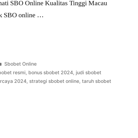
kmati SBO Online Kualitas Tinggi Macau
ik SBO online …
Posted
Sbobet Online
in
bobet resmi
,
bonus sbobet 2024
,
judi sbobet
ercaya 2024
,
strategi sbobet online
,
taruh sbobet