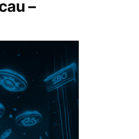
cau –