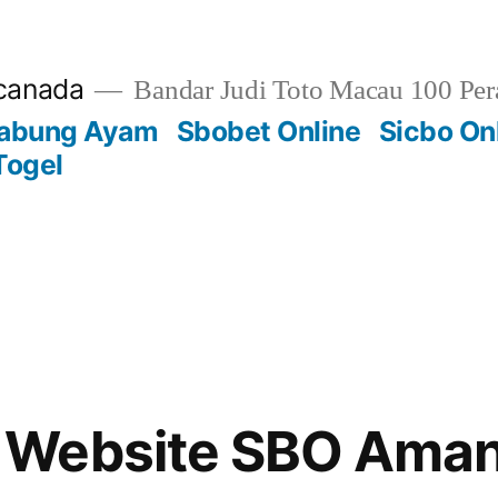
canada
Bandar Judi Toto Macau 100 Per
abung Ayam
Sbobet Online
Sicbo On
Togel
Website SBO Aman