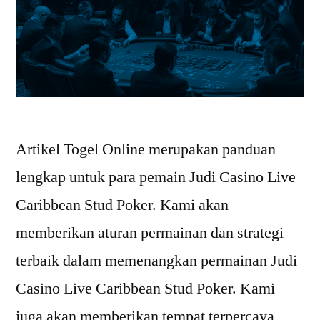
Artikel Togel Online merupakan panduan
lengkap untuk para pemain Judi Casino Live
Caribbean Stud Poker. Kami akan
memberikan aturan permainan dan strategi
terbaik dalam memenangkan permainan Judi
Casino Live Caribbean Stud Poker. Kami
juga akan memberikan tempat terpercaya