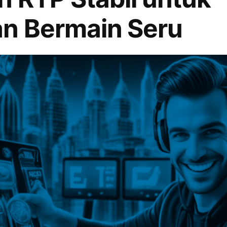
n Bermain Seru