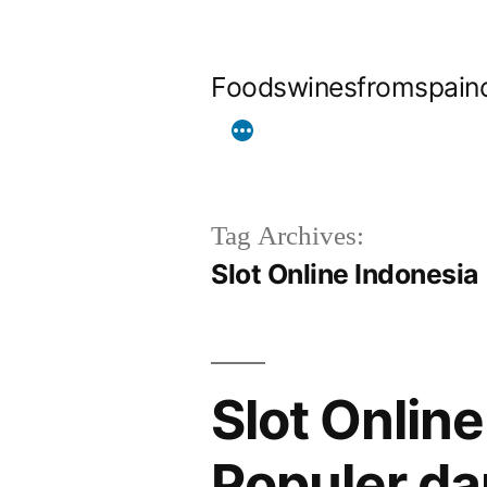
Skip
to
Foodswinesfromspain
content
Tag Archives:
Slot Online Indonesia
Slot Onlin
Populer da