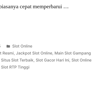
r biasanya cepat memperbarui …
Posted
5
Slot Online
in
ot Resmi
,
Jackpot Slot Online
,
Main Slot Gampang
,
Situs Slot Terbaik
,
Slot Gacor Hari Ini
,
Slot Online
,
Slot RTP Tinggi