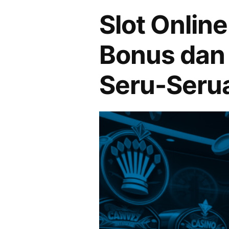
Populer
Slot Onlin
Pengalama
dan
RTP
Bermain
Bonus dan 
Stabil
Seru”
untuk
Seru-Seru
Pengalaman
Bermain
Seru