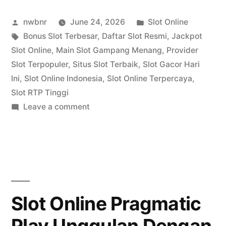
Pragmatic
Posted
Posted
nwbnr
June 24, 2026
Slot Online
Play
by
Tags:
in
Bonus Slot Terbesar
,
Daftar Slot Resmi
,
Jackpot
Dengan
Slot Online
,
Main Slot Gampang Menang
,
Provider
Sensasi
Slot Terpopuler
,
Situs Slot Terbaik
,
Slot Gacor Hari
Ini
,
Slot Online Indonesia
,
Slot Online Terpercaya
,
Seru
Slot RTP Tinggi
Dan
on
Leave a comment
Slot
Modern
Online
Untuk
Pragmatic
Hiburan
Play
Dengan
Tanpa
Sensasi
Slot Online Pragmatic
Batas”
Seru
Play Unggulan Dengan
Dan