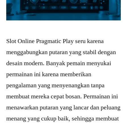
Slot Online Pragmatic Play seru karena
menggabungkan putaran yang stabil dengan
desain modern. Banyak pemain menyukai
permainan ini karena memberikan
pengalaman yang menyenangkan tanpa
membuat mereka cepat bosan. Permainan ini
menawarkan putaran yang lancar dan peluang
menang yang cukup baik, sehingga membuat