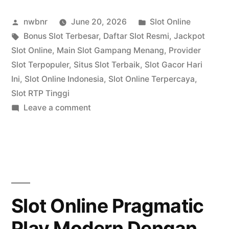
Pragmatic
Posted
Posted
nwbnr
June 20, 2026
Slot Online
Play
by
Tags:
in
Bonus Slot Terbesar
,
Daftar Slot Resmi
,
Jackpot
Dengan
Slot Online
,
Main Slot Gampang Menang
,
Provider
Hadiah
Slot Terpopuler
,
Situs Slot Terbaik
,
Slot Gacor Hari
Ini
,
Slot Online Indonesia
,
Slot Online Terpercaya
,
Menarik
Slot RTP Tinggi
Dan
on
Leave a comment
Slot
Besar
Online
Untuk
Pragmatic
Keseruan
Play
Dengan
Maksimal”
Hadiah
Slot Online Pragmatic
Menarik
Play Modern Dengan
Dan