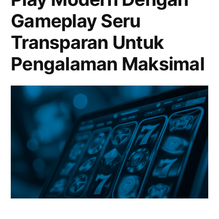
Besar
Gameplay Seru
Untuk
Keseruan
Transparan Untuk
Maksimal
Pengalaman Maksimal