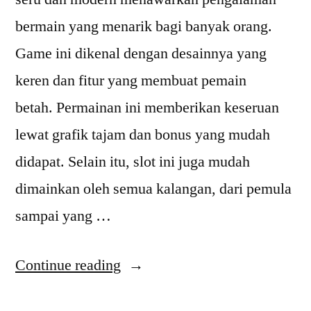
bermain yang menarik bagi banyak orang.
Game ini dikenal dengan desainnya yang
keren dan fitur yang membuat pemain
betah. Permainan ini memberikan keseruan
lewat grafik tajam dan bonus yang mudah
didapat. Selain itu, slot ini juga mudah
dimainkan oleh semua kalangan, dari pemula
sampai yang …
“Slot
Continue reading
Online