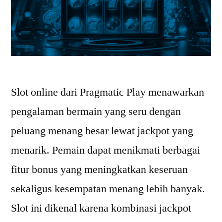
Slot online dari Pragmatic Play menawarkan
pengalaman bermain yang seru dengan
peluang menang besar lewat jackpot yang
menarik. Pemain dapat menikmati berbagai
fitur bonus yang meningkatkan keseruan
sekaligus kesempatan menang lebih banyak.
Slot ini dikenal karena kombinasi jackpot