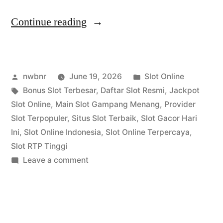
“Slot
Continue reading
Online
Pragmatic
Posted
Posted
nwbnr
June 19, 2026
Slot Online
Play
by
Tags:
in
Bonus Slot Terbesar
,
Daftar Slot Resmi
,
Jackpot
Modern
Slot Online
,
Main Slot Gampang Menang
,
Provider
Dengan
Slot Terpopuler
,
Situs Slot Terbaik
,
Slot Gacor Hari
Ini
,
Slot Online Indonesia
,
Slot Online Terpercaya
,
Gameplay
Slot RTP Tinggi
Seru
on
Leave a comment
Slot
Transparan
Online
Untuk
Pragmatic
Pengalaman
Play