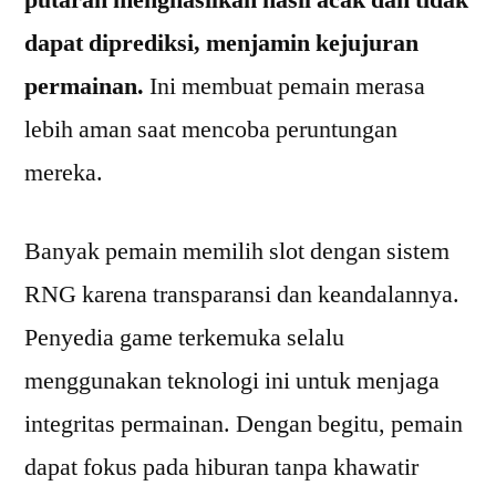
putaran menghasilkan hasil acak dan tidak
Pengalaman
dapat diprediksi, menjamin kejujuran
Bermain
Aman
permainan.
Ini membuat pemain merasa
dan
lebih aman saat mencoba peruntungan
Seru
mereka.
Banyak pemain memilih slot dengan sistem
RNG karena transparansi dan keandalannya.
Penyedia game terkemuka selalu
menggunakan teknologi ini untuk menjaga
integritas permainan. Dengan begitu, pemain
dapat fokus pada hiburan tanpa khawatir