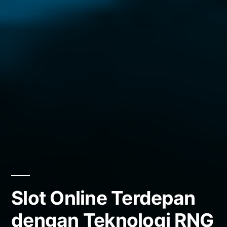
Slot Online Terdepan
dengan Teknologi RNG