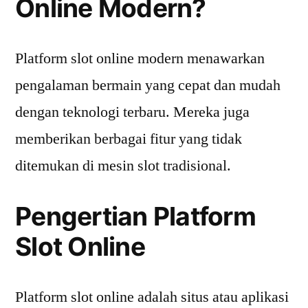
Online Modern?
Platform slot online modern menawarkan
pengalaman bermain yang cepat dan mudah
dengan teknologi terbaru. Mereka juga
memberikan berbagai fitur yang tidak
ditemukan di mesin slot tradisional.
Pengertian Platform
Slot Online
Platform slot online adalah situs atau aplikasi