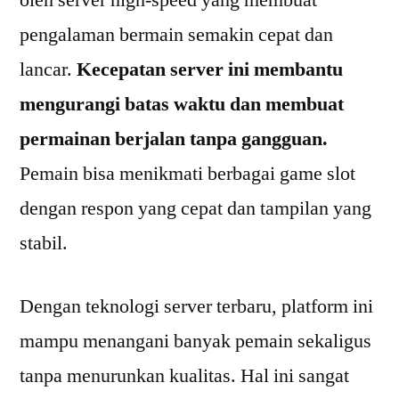
oleh server high-speed yang membuat
dengan
pengalaman bermain semakin cepat dan
Server
High-
lancar.
Kecepatan server ini membantu
Speed
mengurangi batas waktu dan membuat
untuk
permainan berjalan tanpa gangguan.
Pengalaman
Bermain
Pemain bisa menikmati berbagai game slot
Terbaik
dengan respon yang cepat dan tampilan yang
stabil.
Dengan teknologi server terbaru, platform ini
mampu menangani banyak pemain sekaligus
tanpa menurunkan kualitas. Hal ini sangat