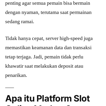
penting agar semua pemain bisa bermain
dengan nyaman, terutama saat permainan
sedang ramai.
Tidak hanya cepat, server high-speed juga
memastikan keamanan data dan transaksi
tetap terjaga. Jadi, pemain tidak perlu
khawatir saat melakukan deposit atau
penarikan.
Apa itu Platform Slot