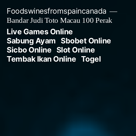
Skip
Foodswinesfromspaincanada
to
Bandar Judi Toto Macau 100 Perak
content
Live Games Online
Sabung Ayam
Sbobet Online
Sicbo Online
Slot Online
Tembak Ikan Online
Togel