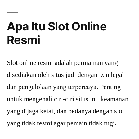
Apa Itu Slot Online
Resmi
Slot online resmi adalah permainan yang
disediakan oleh situs judi dengan izin legal
dan pengelolaan yang terpercaya. Penting
untuk mengenali ciri-ciri situs ini, keamanan
yang dijaga ketat, dan bedanya dengan slot
yang tidak resmi agar pemain tidak rugi.