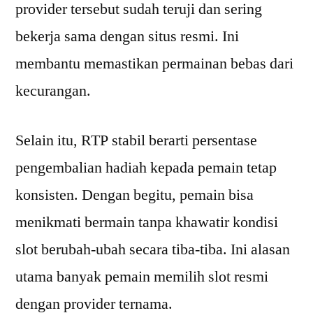
provider tersebut sudah teruji dan sering
bekerja sama dengan situs resmi. Ini
membantu memastikan permainan bebas dari
kecurangan.
Selain itu, RTP stabil berarti persentase
pengembalian hadiah kepada pemain tetap
konsisten. Dengan begitu, pemain bisa
menikmati bermain tanpa khawatir kondisi
slot berubah-ubah secara tiba-tiba. Ini alasan
utama banyak pemain memilih slot resmi
dengan provider ternama.