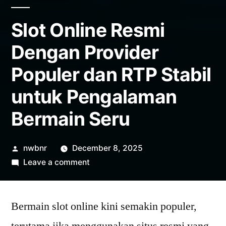
Slot Online Resmi
Dengan Provider
Populer dan RTP Stabil
untuk Pengalaman
Bermain Seru
Posted
nwbnr
December 8, 2025
by
on
Leave a comment
Slot
Online
Bermain slot online kini semakin populer,
Resmi
Dengan