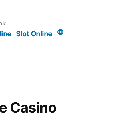
ak
line
Slot Online
ve Casino