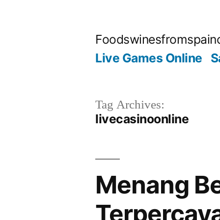
Skip
to
Foodswinesfromspain
content
Live Games Online
S
Tag Archives:
livecasinoonline
Menang Bes
Terpercay