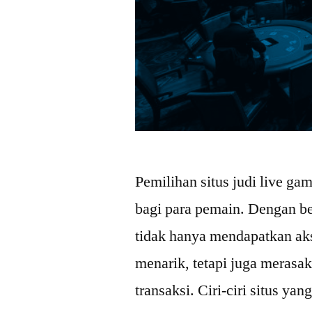
Pemilihan situs judi live ga
bagi para pemain. Dengan be
tidak hanya mendapatkan ak
menarik, tetapi juga merasa
transaksi. Ciri-ciri situs ya