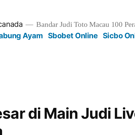
canada
Bandar Judi Toto Macau 100 Per
abung Ayam
Sbobet Online
Sicbo On
ar di Main Judi Li
a