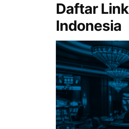
Daftar Lin
Terpercaya
Indonesia