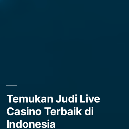
Temukan Judi Live
Casino Terbaik di
Indonesia