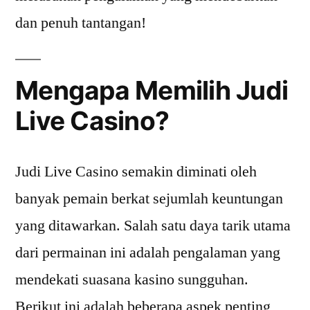
dan penuh tantangan!
Mengapa Memilih Judi
Live Casino?
Judi Live Casino semakin diminati oleh
banyak pemain berkat sejumlah keuntungan
yang ditawarkan. Salah satu daya tarik utama
dari permainan ini adalah pengalaman yang
mendekati suasana kasino sungguhan.
Berikut ini adalah beberapa aspek penting