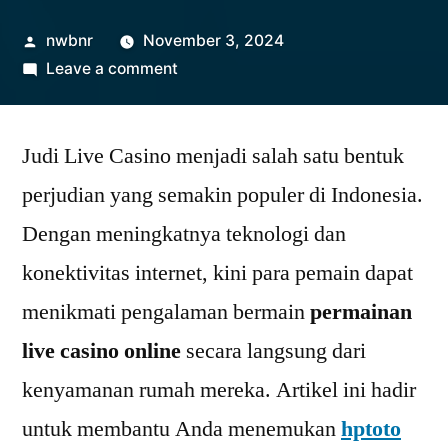
Posted
nwbnr
November 3, 2024
by
on
Leave a comment
Temukan
Judi
Judi Live Casino menjadi salah satu bentuk
Live
Casino
perjudian yang semakin populer di Indonesia.
Terbaik
Dengan meningkatnya teknologi dan
di
Indonesia
konektivitas internet, kini para pemain dapat
menikmati pengalaman bermain
permainan
live casino online
secara langsung dari
kenyamanan rumah mereka. Artikel ini hadir
untuk membantu Anda menemukan
hptoto