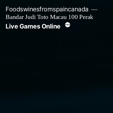
Skip
Foodswinesfromspaincanada
to
Bandar Judi Toto Macau 100 Perak
content
Live Games Online