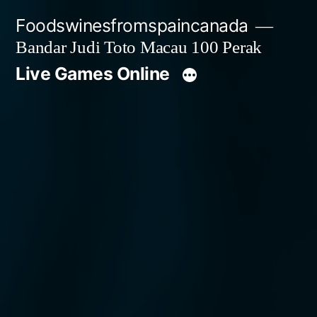
Skip
Foodswinesfromspaincanada
to
Bandar Judi Toto Macau 100 Perak
content
Live Games Online