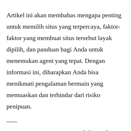
Artikel ini akan membahas mengapa penting
untuk memilih situs yang terpercaya, faktor-
faktor yang membuat situs tersebut layak
dipilih, dan panduan bagi Anda untuk
menemukan agent yang tepat. Dengan
informasi ini, diharapkan Anda bisa
menikmati pengalaman bermain yang
memuaskan dan terhindar dari risiko
penipuan.