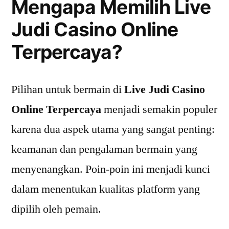
Mengapa Memilih Live
Judi Casino Online
Terpercaya?
Pilihan untuk bermain di
Live Judi Casino
Online Terpercaya
menjadi semakin populer
karena dua aspek utama yang sangat penting:
keamanan dan pengalaman bermain yang
menyenangkan. Poin-poin ini menjadi kunci
dalam menentukan kualitas platform yang
dipilih oleh pemain.