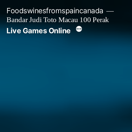
Skip
Foodswinesfromspaincanada
to
Bandar Judi Toto Macau 100 Perak
content
Live Games Online