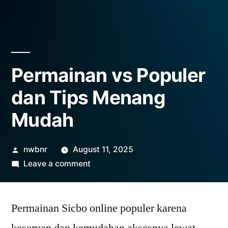
Permainan vs Populer
dan Tips Menang
Mudah
Posted
nwbnr
August 11, 2025
by
on
Leave a comment
Permainan
vs
Permainan Sicbo online populer karena
Populer
dan