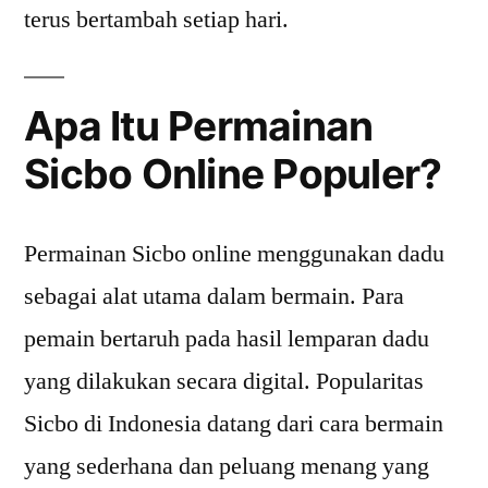
terus bertambah setiap hari.
Apa Itu Permainan
Sicbo Online Populer?
Permainan Sicbo online menggunakan dadu
sebagai alat utama dalam bermain. Para
pemain bertaruh pada hasil lemparan dadu
yang dilakukan secara digital. Popularitas
Sicbo di Indonesia datang dari cara bermain
yang sederhana dan peluang menang yang