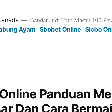
canada
Bandar Judi Toto Macau 100 Per
abung Ayam
Sbobet Online
Sicbo On
o Online Panduan 
sar Dan Cara Berma