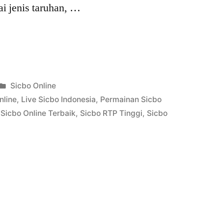
ai jenis taruhan, …
Posted
Sicbo Online
in
nline
,
Live Sicbo Indonesia
,
Permainan Sicbo
,
Sicbo Online Terbaik
,
Sicbo RTP Tinggi
,
Sicbo