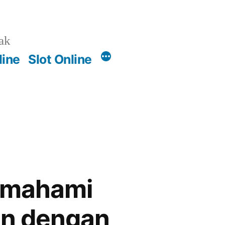
ak
line
Slot Online
Memahami
in dengan