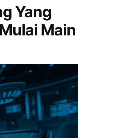
ing Yang
 Mulai Main