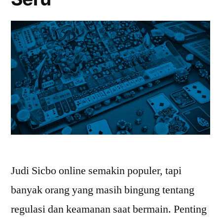
Judi Sicbo online semakin populer, tapi
banyak orang yang masih bingung tentang
regulasi dan keamanan saat bermain. Penting