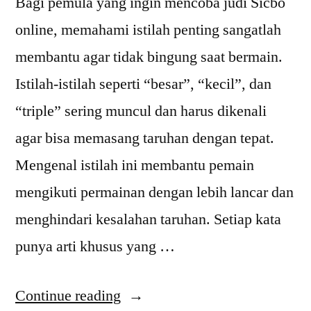
Bagi pemula yang ingin mencoba judi Sicbo
online, memahami istilah penting sangatlah
membantu agar tidak bingung saat bermain.
Istilah-istilah seperti “besar”, “kecil”, dan
“triple” sering muncul dan harus dikenali
agar bisa memasang taruhan dengan tepat.
Mengenal istilah ini membantu pemain
mengikuti permainan dengan lebih lancar dan
menghindari kesalahan taruhan. Setiap kata
punya arti khusus yang …
“Judi
Continue reading