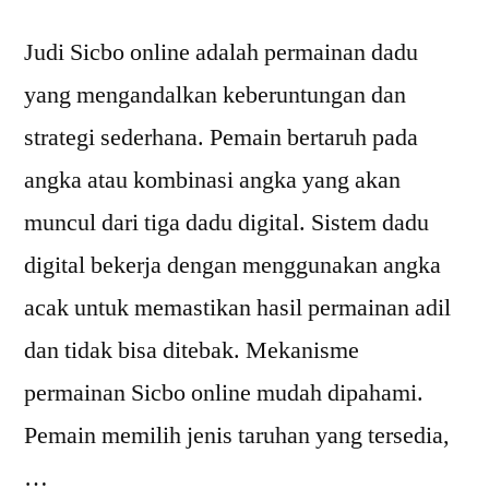
Judi Sicbo online adalah permainan dadu
yang mengandalkan keberuntungan dan
strategi sederhana. Pemain bertaruh pada
angka atau kombinasi angka yang akan
muncul dari tiga dadu digital. Sistem dadu
digital bekerja dengan menggunakan angka
acak untuk memastikan hasil permainan adil
dan tidak bisa ditebak. Mekanisme
permainan Sicbo online mudah dipahami.
Pemain memilih jenis taruhan yang tersedia,
…