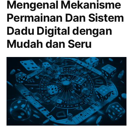
Mengenal Mekanisme
Diketahui
Pemula
Mudah”
Permainan Dan Sistem
Untuk
Mulai
Dadu Digital dengan
Main
Mudah dan Seru
Dengan
Mudah