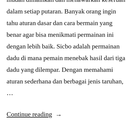
dalam setiap putaran. Banyak orang ingin
tahu aturan dasar dan cara bermain yang
benar agar bisa menikmati permainan ini
dengan lebih baik. Sicbo adalah permainan
dadu di mana pemain menebak hasil dari tiga
dadu yang dilempar. Dengan memahami
aturan sederhana dan berbagai jenis taruhan,
…
“Judi
Continue reading
Sicbo