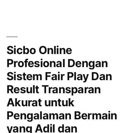
Sicbo
Online
RealTime
Interaktif
Berkualitas
Dengan
Tinggi
Akses
Praktis
untuk
Sicbo Online
Dan
Pengalaman
Profesional Dengan
Gameplay
RealTime
Seru
Sistem Fair Play Dan
Berkualitas
dan
Tinggi
Result Transparan
Mudah”
untuk
Akurat untuk
Pengalaman
Seru
Pengalaman Bermain
dan
yang Adil dan
Mudah