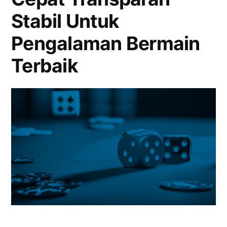
Seru”
Agar
Stabil Untuk
Tetap
Aman
Pengalaman Bermain
dan
Terbaik
Seru