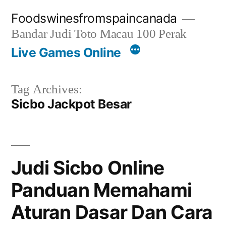
Skip
Foodswinesfromspaincanada
to
Bandar Judi Toto Macau 100 Perak
content
Live Games Online
Tag Archives:
Sicbo Jackpot Besar
Judi Sicbo Online
Panduan Memahami
Aturan Dasar Dan Cara