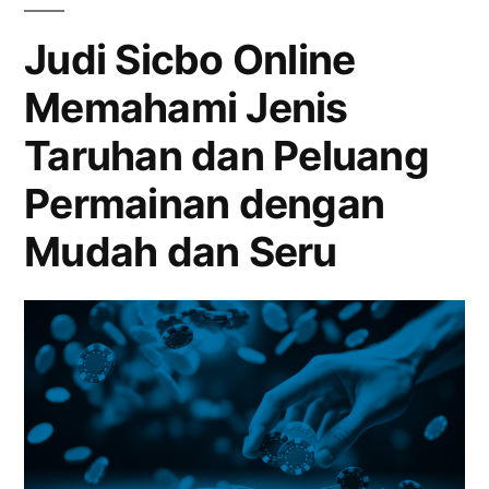
dengan
Mekanisme
Permainan
Mudah
Judi Sicbo Online
Dan
dan
Memahami Jenis
Sistem
Dadu
Seru”
Taruhan dan Peluang
Digital
dengan
Permainan dengan
Mudah
Mudah dan Seru
dan
Seru