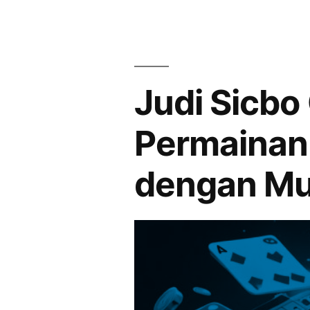
Sicbo
Diketahui
Online
Pemula
Istilah
Penting
Untuk
Yang
Judi Sicb
Mulai
Perlu
Diketahui
Main
Permainan 
Pemula
Dengan
Untuk
dengan Mu
Mudah”
Mulai
Main
Dengan
Mudah