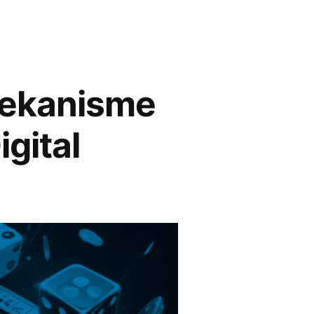
Mekanisme
gital