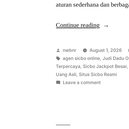
aturan sederhana dan berbag
“Judi
Continue reading
Sicbo
Online
Posted
nwbnr
August 1, 2026
Panduan
by
Tags:
agen sicbo online
,
Judi Dadu O
Terpercaya
,
Sicbo Jackpot Besar
Memahami
Uang Asli
,
Situs Sicbo Resmi
Aturan
on
Leave a comment
Judi
Dasar
Sicbo
Dan
Online
Cara
Panduan
Memahami
Bermain