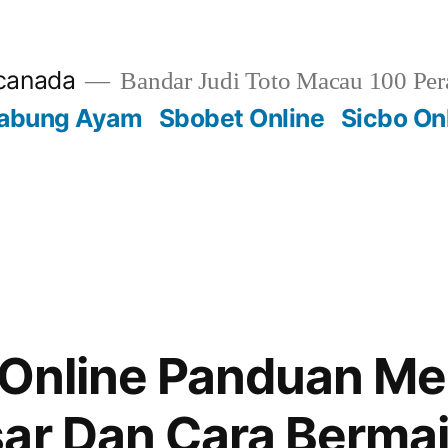
canada
Bandar Judi Toto Macau 100 Per
abung Ayam
Sbobet Online
Sicbo On
o Online Panduan 
sar Dan Cara Berma