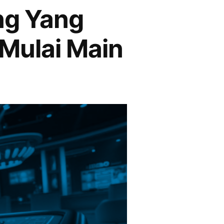
ing Yang
 Mulai Main