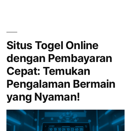
Raih
Togel
Online
Kesempatan
dengan
Menang
Bonus
Besar!”
Pendaftaran
Situs Togel Online
Menarik:
dengan Pembayaran
Raih
Kesempatan
Cepat: Temukan
Menang
Besar!
Pengalaman Bermain
yang Nyaman!