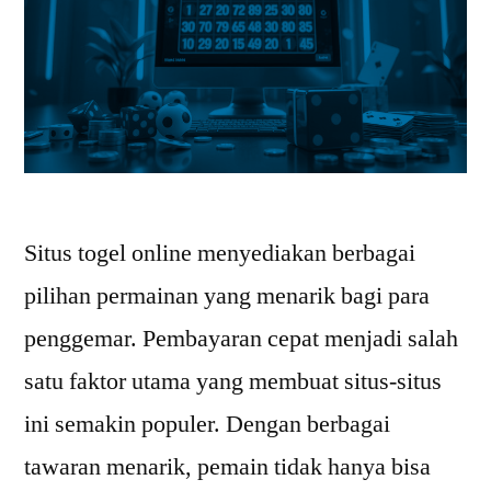
Situs togel online menyediakan berbagai
pilihan permainan yang menarik bagi para
penggemar. Pembayaran cepat menjadi salah
satu faktor utama yang membuat situs-situs
ini semakin populer. Dengan berbagai
tawaran menarik, pemain tidak hanya bisa