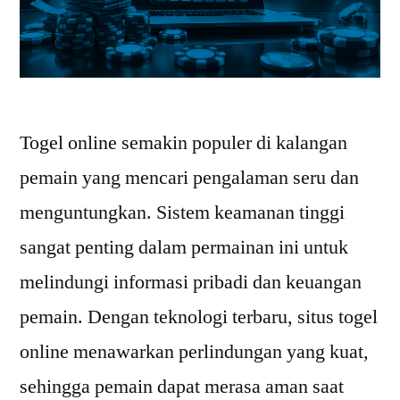
Togel online semakin populer di kalangan
pemain yang mencari pengalaman seru dan
menguntungkan. Sistem keamanan tinggi
sangat penting dalam permainan ini untuk
melindungi informasi pribadi dan keuangan
pemain. Dengan teknologi terbaru, situs togel
online menawarkan perlindungan yang kuat,
sehingga pemain dapat merasa aman saat