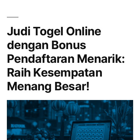
Sistem
yang
Keamanan
Aman
Tinggi:
Judi Togel Online
Kenali
dan
dengan Bonus
Cara
Nyaman”
Bermain
Pendaftaran Menarik:
yang
Aman
Raih Kesempatan
dan
Menang Besar!
Nyaman