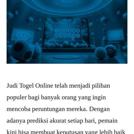
Judi Togel Online telah menjadi pilihan
populer bagi banyak orang yang ingin
mencoba peruntungan mereka. Dengan
adanya prediksi akurat setiap hari, pemain
kini bisa membuat keputusan yang lebih baik