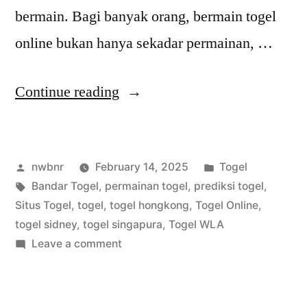
bermain. Bagi banyak orang, bermain togel
online bukan hanya sekadar permainan, …
“Togel
Continue reading
Online
dengan
Posted
Posted
nwbnr
February 14, 2025
Togel
Sistem
by
Tags:
in
Bandar Togel
,
permainan togel
,
prediksi togel
,
Keamanan
Situs Togel
,
togel
,
togel hongkong
,
Togel Online
,
Tinggi:
togel sidney
,
togel singapura
,
Togel WLA
on
Leave a comment
Kenali
Togel
Cara
Online
dengan
Bermain