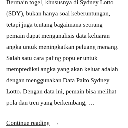
Bermain togel, khususnya di Sydney Lotto
(SDY), bukan hanya soal keberuntungan,
tetapi juga tentang bagaimana seorang
pemain dapat menganalisis data keluaran
angka untuk meningkatkan peluang menang.
Salah satu cara paling populer untuk
memprediksi angka yang akan keluar adalah
dengan menggunakan Data Paito Sydney
Lotto. Dengan data ini, pemain bisa melihat
pola dan tren yang berkembang, …
“Mengungkap
Continue reading