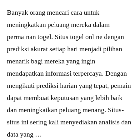
Banyak orang mencari cara untuk
meningkatkan peluang mereka dalam
permainan togel. Situs togel online dengan
prediksi akurat setiap hari menjadi pilihan
menarik bagi mereka yang ingin
mendapatkan informasi terpercaya. Dengan
mengikuti prediksi harian yang tepat, pemain
dapat membuat keputusan yang lebih baik
dan meningkatkan peluang menang. Situs-
situs ini sering kali menyediakan analisis dan
data yang …