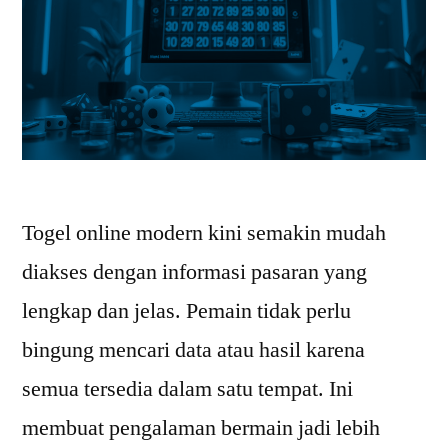
Togel online modern kini semakin mudah
diakses dengan informasi pasaran yang
lengkap dan jelas. Pemain tidak perlu
bingung mencari data atau hasil karena
semua tersedia dalam satu tempat. Ini
membuat pengalaman bermain jadi lebih