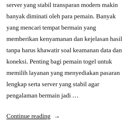
server yang stabil transparan modern makin
banyak diminati oleh para pemain. Banyak
yang mencari tempat bermain yang
memberikan kenyamanan dan kejelasan hasil
tanpa harus khawatir soal keamanan data dan
koneksi. Penting bagi pemain togel untuk
memilih layanan yang menyediakan pasaran
lengkap serta server yang stabil agar
pengalaman bermain jadi …
“Togel
Continue reading
Modern