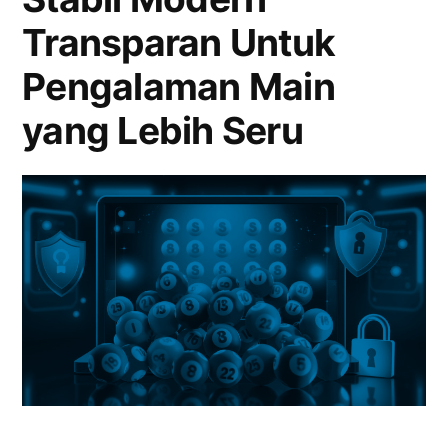
Pengalaman
Transparan Untuk
Bermain
Terpercaya
Pengalaman Main
yang Lebih Seru