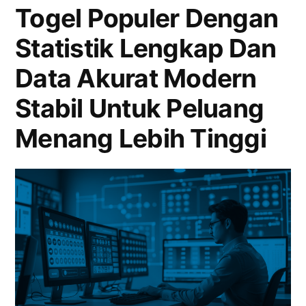
Dan
Togel Populer Dengan
Main
Result
Statistik Lengkap Dan
Stabil
yang
Modern
Lebih
Data Akurat Modern
Transparan
Seru”
Untuk
Stabil Untuk Peluang
Pengalaman
Menang Lebih Tinggi
Main
yang
Lebih
Seru