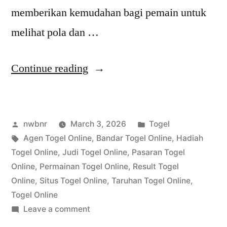
memberikan kemudahan bagi pemain untuk
melihat pola dan …
“Platform
Continue reading
Togel
Online
Posted
Posted
nwbnr
March 3, 2026
Togel
Berorientasi
by
Tags:
in
Agen Togel Online
,
Bandar Togel Online
,
Hadiah
Data
Togel Online
,
Judi Togel Online
,
Pasaran Togel
dan
Online
,
Permainan Togel Online
,
Result Togel
Online
,
Situs Togel Online
,
Taruhan Togel Online
,
Validasi
Togel Online
Angka
on
Leave a comment
Platform
untuk