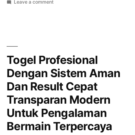
Stabil
on
Leave a comment
Togel
Modern
Interaktif
Transparan
Dengan
Untuk
Pasaran
Global
Pengalaman
Dan
Togel Profesional
Bermain
Statistik
Dengan Sistem Aman
Stabil
Lebih
Modern
Seru”
Dan Result Cepat
Transparan
Untuk
Transparan Modern
Pengalaman
Untuk Pengalaman
Bermain
Lebih
Bermain Terpercaya
Seru