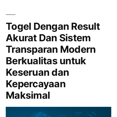
Untuk
Statistik
Lengkap
Peluang
Dan
Togel Dengan Result
Menang
Data
Akurat Dan Sistem
Akurat
Lebih
Modern
Tinggi”
Transparan Modern
Stabil
Untuk
Berkualitas untuk
Peluang
Keseruan dan
Menang
Lebih
Kepercayaan
Tinggi
Maksimal