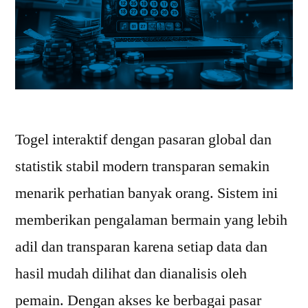
Togel interaktif dengan pasaran global dan
statistik stabil modern transparan semakin
menarik perhatian banyak orang. Sistem ini
memberikan pengalaman bermain yang lebih
adil dan transparan karena setiap data dan
hasil mudah dilihat dan dianalisis oleh
pemain. Dengan akses ke berbagai pasar