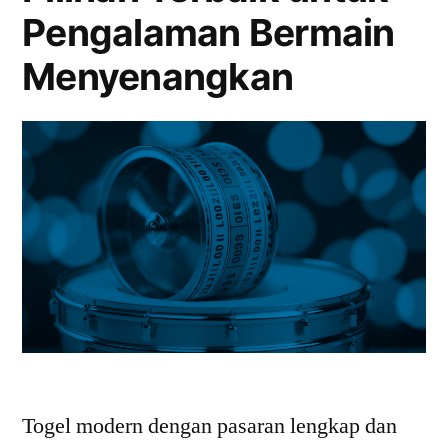
Maksimal
Pengalaman Bermain
Menyenangkan
Togel modern dengan pasaran lengkap dan