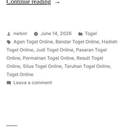
“Togel
Continue reading
Premium
Dengan
Posted
Posted
nwbnr
June 14, 2026
Togel
Prediksi
by
Tags:
in
Agen Togel Online
,
Bandar Togel Online
,
Hadiah
Presisi
Togel Online
,
Judi Togel Online
,
Pasaran Togel
Dan
Online
,
Permainan Togel Online
,
Result Togel
Online
,
Situs Togel Online
,
Taruhan Togel Online
,
Result
Togel Online
Stabil
on
Leave a comment
Togel
Modern
Premium
Transparan
Dengan
Untuk
Prediksi
Presisi
Pengalaman