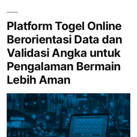
Pengalaman
Skema
Pasaran
Bermain
Terpadu
Platform Togel Online
Lebih
&
Berorientasi Data dan
Sistem
Seru”
Rapi
Validasi Angka untuk
untuk
Pengalaman
Pengalaman Bermain
Bermain
Lebih Aman
Lebih
Seru