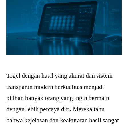
Togel dengan hasil yang akurat dan sistem
transparan modern berkualitas menjadi
pilihan banyak orang yang ingin bermain
dengan lebih percaya diri. Mereka tahu
bahwa kejelasan dan keakuratan hasil sangat