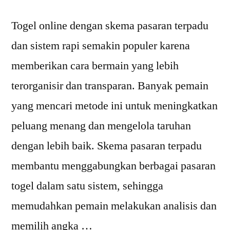
Togel online dengan skema pasaran terpadu
dan sistem rapi semakin populer karena
memberikan cara bermain yang lebih
terorganisir dan transparan. Banyak pemain
yang mencari metode ini untuk meningkatkan
peluang menang dan mengelola taruhan
dengan lebih baik. Skema pasaran terpadu
membantu menggabungkan berbagai pasaran
togel dalam satu sistem, sehingga
memudahkan pemain melakukan analisis dan
memilih angka …