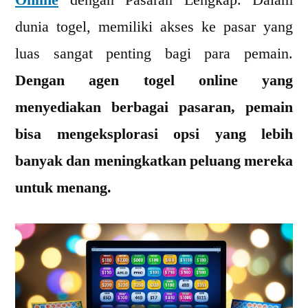
Online
dengan Pasaran Lengkap. Dalam
Pasaran
dunia togel, memiliki akses ke pasar yang
Lengkap:
Temukan
luas sangat penting bagi para pemain.
Pilihan
Dengan agen togel online yang
Terbaik
menyediakan berbagai pasaran, pemain
untuk
Permainan
bisa mengeksplorasi opsi yang lebih
Anda!
banyak dan meningkatkan peluang mereka
untuk menang.