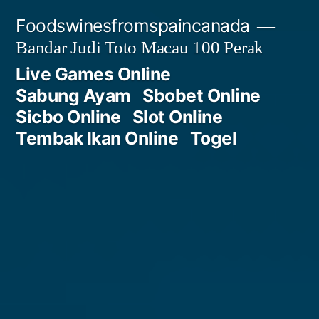
Skip
Foodswinesfromspaincanada
to
Bandar Judi Toto Macau 100 Perak
content
Live Games Online
Sabung Ayam
Sbobet Online
Sicbo Online
Slot Online
Tembak Ikan Online
Togel