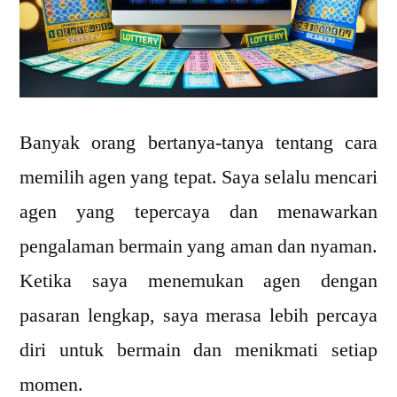
Banyak orang bertanya-tanya tentang cara
memilih agen yang tepat. Saya selalu mencari
agen yang tepercaya dan menawarkan
pengalaman bermain yang aman dan nyaman.
Ketika saya menemukan agen dengan
pasaran lengkap, saya merasa lebih percaya
diri untuk bermain dan menikmati setiap
momen.