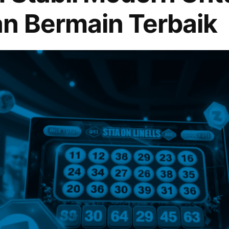
n Bermain Terbaik