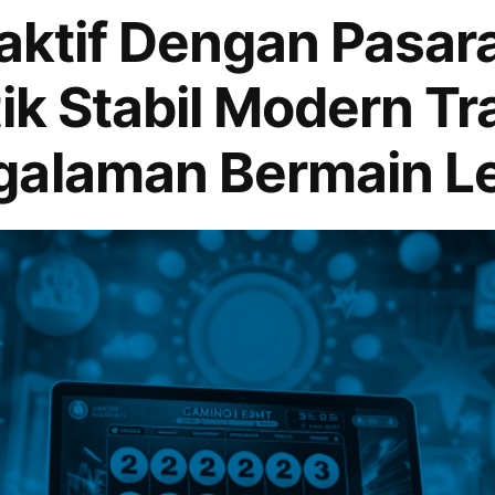
raktif Dengan Pasar
n
tik Stabil Modern T
galaman Bermain Le