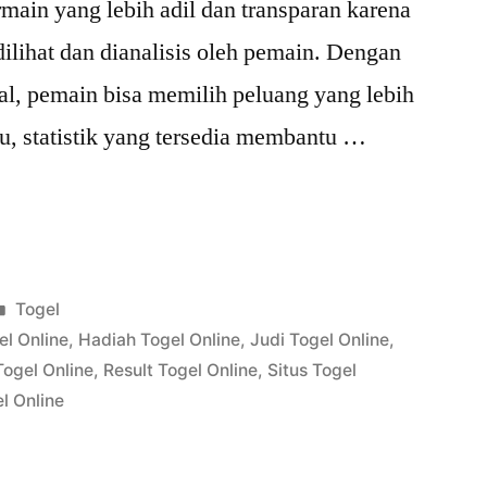
ain yang lebih adil dan transparan karena
dilihat dan dianalisis oleh pemain. Dengan
bal, pemain bisa memilih peluang yang lebih
itu, statistik yang tersedia membantu …
Posted
Togel
in
el Online
,
Hadiah Togel Online
,
Judi Togel Online
,
ogel Online
,
Result Togel Online
,
Situs Togel
l Online