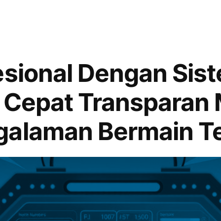
esional Dengan Si
n
t Cepat Transparan
galaman Bermain T