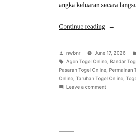
angka keluaran secara langs
“Togel
Continue reading
Unggulan
Dengan
Posted
nwbnr
June 17, 2026
Result
by
Tags:
Agen Togel Online
,
Bandar Tog
Pasaran Togel Online
,
Permainan T
RealTime
Online
,
Taruhan Togel Online
,
Toge
Dan
on
Leave a comment
Togel
Sistem
Unggulan
Stabil
Dengan
Modern
Result
RealTime
Untuk