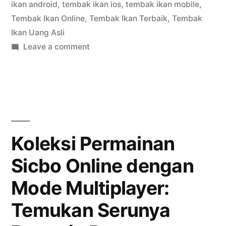
ikan android
,
tembak ikan ios
,
tembak ikan mobile
,
Realistis:
Tembak Ikan Online
,
Tembak Ikan Terbaik
,
Tembak
Pengalaman
Ikan Uang Asli
on
Leave a comment
Seru
Situs
dan
Tembak
Menarik
Ikan
dengan
untuk
Grafis
Pemain”
3D
Koleksi Permainan
Realistis:
Sicbo Online dengan
Pengalaman
Seru
Mode Multiplayer:
dan
Menarik
Temukan Serunya
untuk