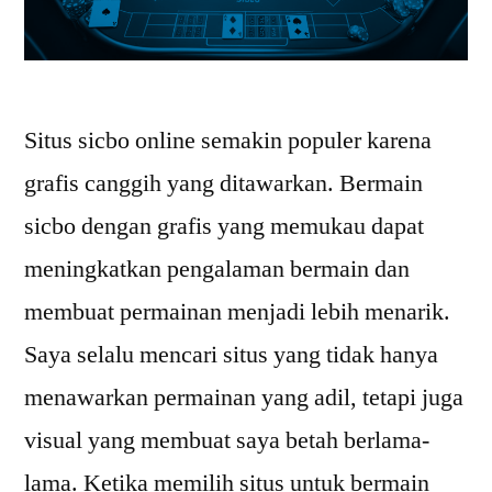
Situs sicbo online semakin populer karena
grafis canggih yang ditawarkan. Bermain
sicbo dengan grafis yang memukau dapat
meningkatkan pengalaman bermain dan
membuat permainan menjadi lebih menarik.
Saya selalu mencari situs yang tidak hanya
menawarkan permainan yang adil, tetapi juga
visual yang membuat saya betah berlama-
lama. Ketika memilih situs untuk bermain