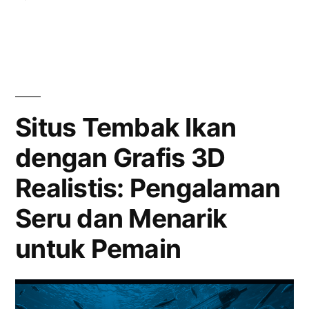
Situs
Pengalaman
Tembak
Permainan
Ikan
dengan
yang
Grafis
Seru
3D
Situs Tembak Ikan
yang
dan
dengan Grafis 3D
Imersif:
Menyenangkan!”
Nikmati
Realistis: Pengalaman
Pengalaman
Permainan
Seru dan Menarik
yang
untuk Pemain
Seru
dan
Menyenangkan!