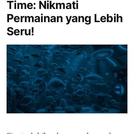
Time: Nikmati
Permainan yang Lebih
Seru!