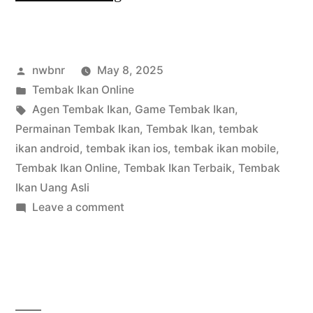
Tembak
Ikan
Posted
nwbnr
May 8, 2025
Online
by
Posted
Tembak Ikan Online
dengan
in
Tags:
Agen Tembak Ikan
,
Game Tembak Ikan
,
Berbagai
Permainan Tembak Ikan
,
Tembak Ikan
,
tembak
ikan android
,
tembak ikan ios
,
tembak ikan mobile
,
Level
Tembak Ikan Online
,
Tembak Ikan Terbaik
,
Tembak
Kesulitan:
Ikan Uang Asli
on
Leave a comment
Nikmati
Platform
Permainan
Tembak
Sesuai
Ikan
Online
Skill
dengan