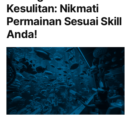
dan
Kesulitan: Nikmati
Mengasyikkan
Permainan Sesuai Skill
Anda!