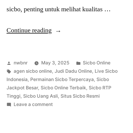
sicbo, penting untuk melihat kualitas …
“Situs
Continue reading
Sicbo
Online
Posted
Posted
nwbnr
May 3, 2025
Sicbo Online
Dengan
by
Tags:
in
agen sicbo online
,
Judi Dadu Online
,
Live Sicbo
Grafis
Indonesia
,
Permainan Sicbo Terpercaya
,
Sicbo
Canggih:
Jackpot Besar
,
Sicbo Online Terbaik
,
Sicbo RTP
Tinggi
,
Sicbo Uang Asli
,
Situs Sicbo Resmi
Pengalaman
on
Leave a comment
Seru
Situs
Sicbo
dan
Online