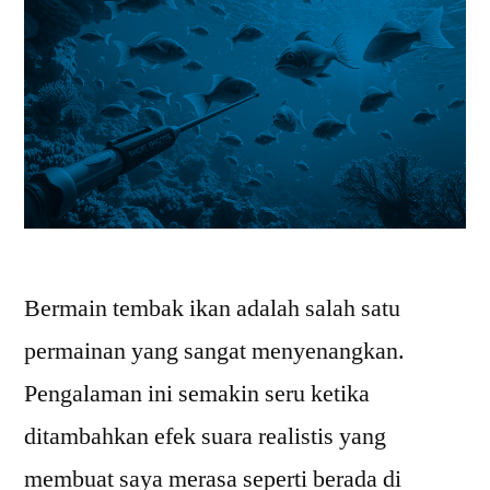
Bermain tembak ikan adalah salah satu
permainan yang sangat menyenangkan.
Pengalaman ini semakin seru ketika
ditambahkan efek suara realistis yang
membuat saya merasa seperti berada di