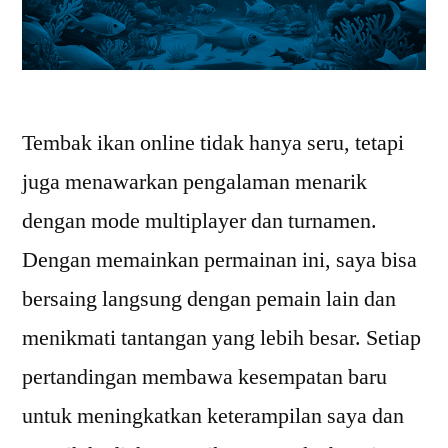
Tembak ikan online tidak hanya seru, tetapi
juga menawarkan pengalaman menarik
dengan mode multiplayer dan turnamen.
Dengan memainkan permainan ini, saya bisa
bersaing langsung dengan pemain lain dan
menikmati tantangan yang lebih besar. Setiap
pertandingan membawa kesempatan baru
untuk meningkatkan keterampilan saya dan