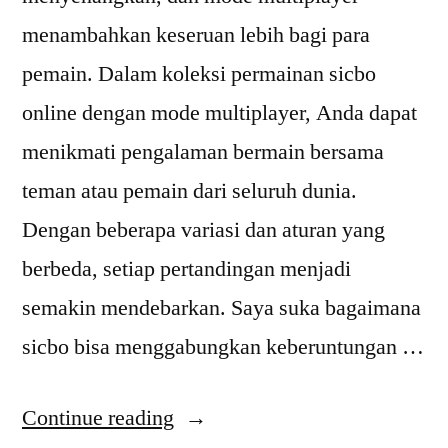
menambahkan keseruan lebih bagi para
pemain. Dalam koleksi permainan sicbo
online dengan mode multiplayer, Anda dapat
menikmati pengalaman bermain bersama
teman atau pemain dari seluruh dunia.
Dengan beberapa variasi dan aturan yang
berbeda, setiap pertandingan menjadi
semakin mendebarkan. Saya suka bagaimana
sicbo bisa menggabungkan keberuntungan …
“Koleksi
Continue reading