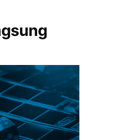
ngsung