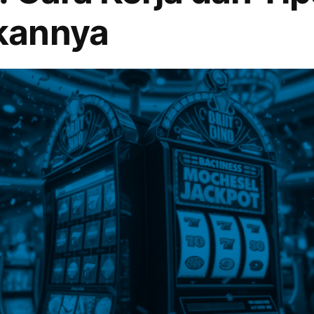
kannya