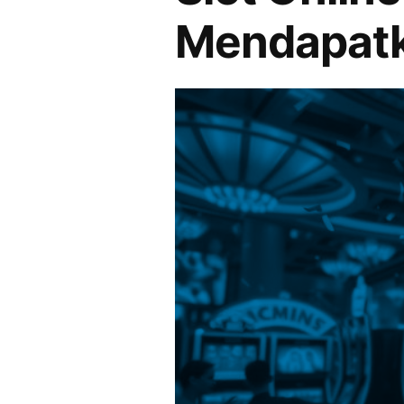
Mendapat