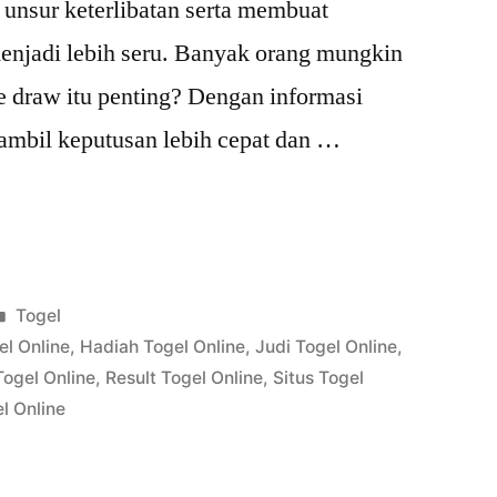
 unsur keterlibatan serta membuat
enjadi lebih seru. Banyak orang mungkin
e draw itu penting? Dengan informasi
ambil keputusan lebih cepat dan …
Posted
Togel
in
el Online
,
Hadiah Togel Online
,
Judi Togel Online
,
ogel Online
,
Result Togel Online
,
Situs Togel
l Online
an