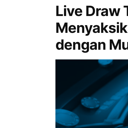
Permainan
Live Draw 
dan
Slot
Online:
Tips
Menyaksik
Cara
Mendapatk
Kerja
dengan M
dan
Tips
Mendapatka