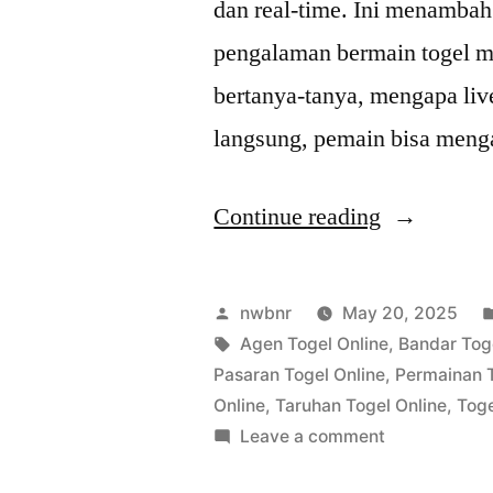
dan real-time. Ini menambah
pengalaman bermain togel m
bertanya-tanya, mengapa liv
langsung, pemain bisa meng
“Live
Continue reading
Draw
Togel
Posted
nwbnr
May 20, 2025
Resmi:
by
Tags:
Agen Togel Online
,
Bandar Tog
Pasaran Togel Online
,
Permainan T
Cara
Online
,
Taruhan Togel Online
,
Toge
Menyaksik
on
Leave a comment
Live
Hasil