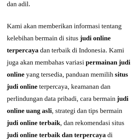
dan adil.
Kami akan memberikan informasi tentang
kelebihan bermain di situs
judi online
terpercaya
dan terbaik di Indonesia. Kami
juga akan membahas variasi
permainan judi
online
yang tersedia, panduan memilih
situs
judi online
terpercaya, keamanan dan
perlindungan data pribadi, cara bermain
judi
online uang asli
, strategi dan tips bermain
judi online terbaik
, dan rekomendasi situs
judi online terbaik dan terpercaya
di