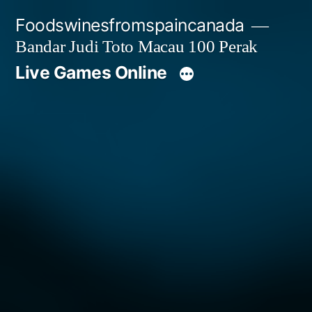
Skip
Foodswinesfromspaincanada
to
Bandar Judi Toto Macau 100 Perak
content
Live Games Online