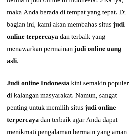
bermain judi online di Indonesia? Jika iya,
Judi
maka Anda berada di tempat yang tepat. Di
Online
Indonesia
bagian ini, kami akan membahas situs
judi
online terpercaya
dan terbaik yang
menawarkan permainan
judi online uang
asli
.
Judi online Indonesia
kini semakin populer
di kalangan masyarakat. Namun, sangat
penting untuk memilih situs
judi online
terpercaya
dan terbaik agar Anda dapat
menikmati pengalaman bermain yang aman