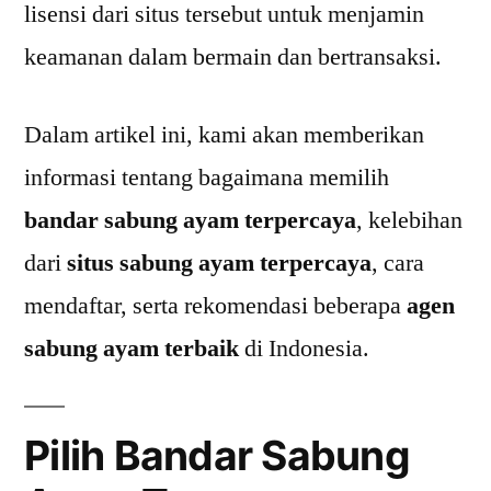
lisensi dari situs tersebut untuk menjamin
keamanan dalam bermain dan bertransaksi.
Dalam artikel ini, kami akan memberikan
informasi tentang bagaimana memilih
bandar sabung ayam terpercaya
, kelebihan
dari
situs sabung ayam terpercaya
, cara
mendaftar, serta rekomendasi beberapa
agen
sabung ayam terbaik
di Indonesia.
Pilih Bandar Sabung