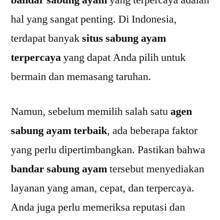
bandar sabung ayam
yang terpercaya adalah
Terpercaya
hal yang sangat penting. Di Indonesia,
di
Indonesia
terdapat banyak
situs sabung ayam
terpercaya
yang dapat Anda pilih untuk
bermain dan memasang taruhan.
Namun, sebelum memilih salah satu
agen
sabung ayam terbaik
, ada beberapa faktor
yang perlu dipertimbangkan. Pastikan bahwa
bandar sabung ayam
tersebut menyediakan
layanan yang aman, cepat, dan terpercaya.
Anda juga perlu memeriksa reputasi dan