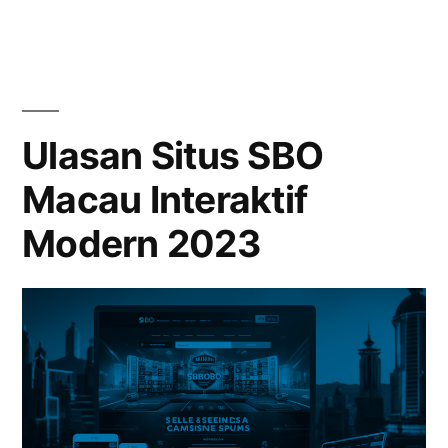
Desain
Game
SBO
Online
Terbaru
Ulasan Situs SBO
Macau Interaktif
Modern 2023