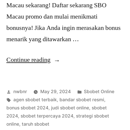
Macau sekarang! Daftar sekarang SBO
Macau promo dan mulai menikmati
bonusnya! Jika Anda ingin merasakan bonus
menarik yang ditawarkan …
“Promo
Continue reading
Menarik
SBO
Posted
Posted
nwbnr
May 29, 2024
Sbobet Online
Macau
by
Tags:
in
agen sbobet terbaik
,
bandar sbobet resmi
,
2023
bonus sbobet 2024
,
judi sbobet online
,
sbobet
–
2024
,
sbobet terpercaya 2024
,
strategi sbobet
online
,
taruh sbobet
Dapatkan