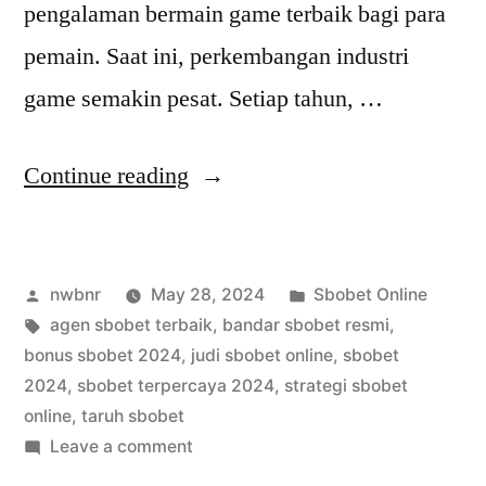
pengalaman bermain game terbaik bagi para
pemain. Saat ini, perkembangan industri
game semakin pesat. Setiap tahun, …
“Eksplorasi
Continue reading
Desain
Game
Posted
Posted
nwbnr
May 28, 2024
Sbobet Online
SBO
by
Tags:
in
agen sbobet terbaik
,
bandar sbobet resmi
,
Online
bonus sbobet 2024
,
judi sbobet online
,
sbobet
Terbaru”
2024
,
sbobet terpercaya 2024
,
strategi sbobet
online
,
taruh sbobet
on
Leave a comment
Eksplorasi