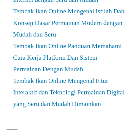
Tembak Ikan Online Mengenal Istilah Dan
Konsep Dasar Permainan Modern dengan
Mudah dan Seru
Tembak Ikan Online Panduan Memahami
Cara Kerja Platform Dan Sistem
Permainan Dengan Mudah
Tembak Ikan Online Mengenal Fitur
Interaktif dan Teknologi Permainan Digital
yang Seru dan Mudah Dimainkan