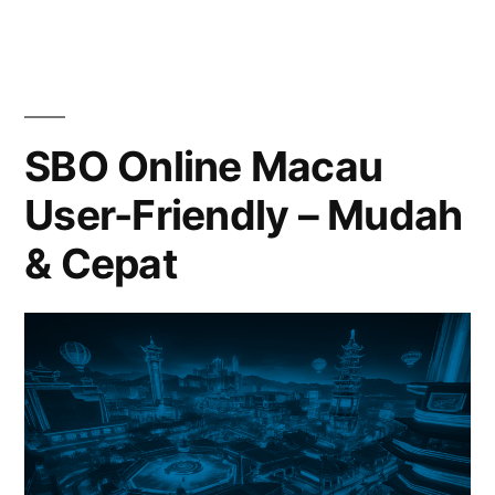
Situs
SBO
Macau
Interaktif
Modern
SBO Online Macau
2023
User-Friendly – Mudah
& Cepat