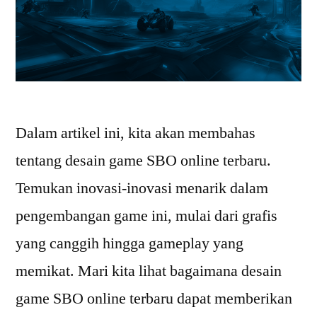
Dalam artikel ini, kita akan membahas
tentang desain game SBO online terbaru.
Temukan inovasi-inovasi menarik dalam
pengembangan game ini, mulai dari grafis
yang canggih hingga gameplay yang
memikat. Mari kita lihat bagaimana desain
game SBO online terbaru dapat memberikan