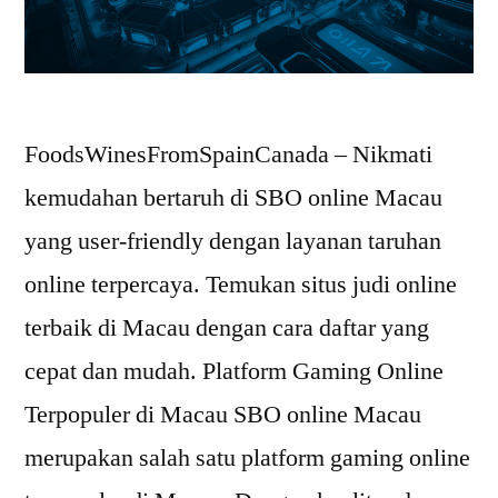
FoodsWinesFromSpainCanada – Nikmati
kemudahan bertaruh di SBO online Macau
yang user-friendly dengan layanan taruhan
online terpercaya. Temukan situs judi online
terbaik di Macau dengan cara daftar yang
cepat dan mudah. Platform Gaming Online
Terpopuler di Macau SBO online Macau
merupakan salah satu platform gaming online