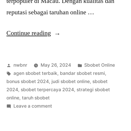
terpopuler di Macau. Dengan kualitas dan
reputasi sebagai taruhan online …
“SBO
Continue reading
Online
Macau
Posted
Posted
nwbnr
May 26, 2024
Sbobet Online
User-
by
Tags:
in
agen sbobet terbaik
,
bandar sbobet resmi
,
Friendly
bonus sbobet 2024
,
judi sbobet online
,
sbobet
–
2024
,
sbobet terpercaya 2024
,
strategi sbobet
online
,
taruh sbobet
Mudah
on
Leave a comment
&
SBO
Online
Cepat”
Macau