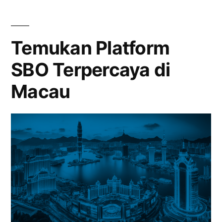
dengan
Grafik
Tampilan
Temukan Platform
Terbaru!
SBO Terpercaya di
Macau