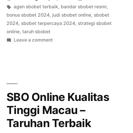
Aman
by
Tags:
in
agen sbobet terbaik
,
bandar sbobet resmi
,
Server
bonus sbobet 2024
,
judi sbobet online
,
sbobet
Macau”
2024
,
sbobet terpercaya 2024
,
strategi sbobet
online
,
taruh sbobet
on
Leave a comment
Keamanan
Website
SBO
Aman
Server
Macau
SBO Online Kualitas
Tinggi Macau –
Taruhan Terbaik