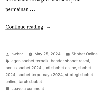
permainan …
“Menang
Continue reading
Besar
di
Posted
Posted
nwbnr
May 25, 2024
Sbobet Online
Permainan
by
Tags:
in
agen sbobet terbaik
,
bandar sbobet resmi
,
SBO
bonus sbobet 2024
,
judi sbobet online
,
sbobet
Jackpot
2024
,
sbobet terpercaya 2024
,
strategi sbobet
online
,
taruh sbobet
Besar
on
Leave a comment
Macau”
Menang
Besar
di