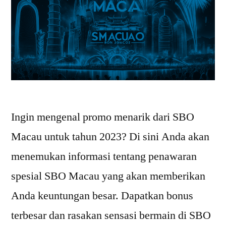
Ingin mengenal promo menarik dari SBO
Macau untuk tahun 2023? Di sini Anda akan
menemukan informasi tentang penawaran
spesial SBO Macau yang akan memberikan
Anda keuntungan besar. Dapatkan bonus
terbesar dan rasakan sensasi bermain di SBO