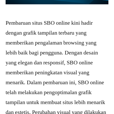
Pembaruan situs SBO online kini hadir
dengan grafik tampilan terbaru yang
memberikan pengalaman browsing yang
lebih baik bagi pengguna. Dengan desain
yang elegan dan responsif, SBO online
memberikan peningkatan visual yang
menarik. Dalam pembaruan ini, SBO online
telah melakukan pengoptimalan grafik
tampilan untuk membuat situs lebih menarik
dan estetis. Perubahan visual yang dilakukan