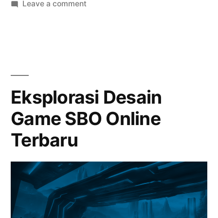
on
Leave a comment
Bonus!”
Promo
Menarik
SBO
Macau
2023
–
Eksplorasi Desain
Dapatkan
Game SBO Online
Bonus!
Terbaru