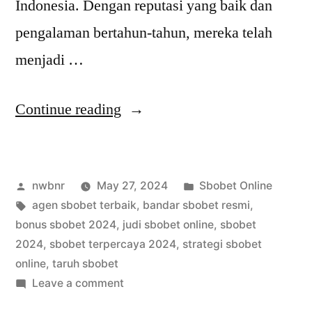
Indonesia. Dengan reputasi yang baik dan
pengalaman bertahun-tahun, mereka telah
menjadi …
“Ulasan
Continue reading
Situs
SBO
Posted
Posted
nwbnr
May 27, 2024
Sbobet Online
Macau
by
Tags:
in
agen sbobet terbaik
,
bandar sbobet resmi
,
Interaktif
bonus sbobet 2024
,
judi sbobet online
,
sbobet
Modern
2024
,
sbobet terpercaya 2024
,
strategi sbobet
online
,
taruh sbobet
2023”
on
Leave a comment
Ulasan