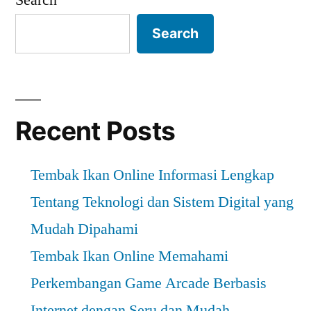
pagination
–
Search
Kemenangan
Besar
Recent Posts
Tembak Ikan Online Informasi Lengkap
Tentang Teknologi dan Sistem Digital yang
Mudah Dipahami
Tembak Ikan Online Memahami
Perkembangan Game Arcade Berbasis
Internet dengan Seru dan Mudah