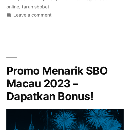
online
,
taruh sbobet
Taruhan
on
Leave a comment
Terbaik”
SBO
Online
Kualitas
Tinggi
Macau
–
Promo Menarik SBO
Taruhan
Macau 2023 –
Terbaik
Dapatkan Bonus!