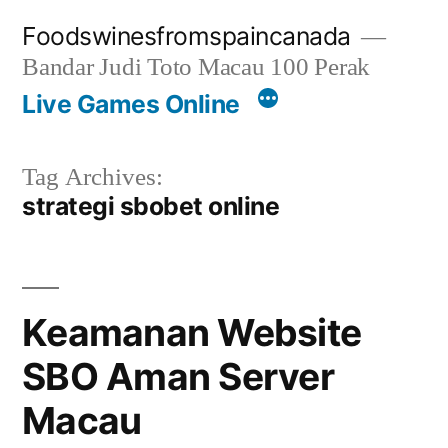
Skip
Foodswinesfromspaincanada
to
Bandar Judi Toto Macau 100 Perak
content
Live Games Online
Tag Archives:
strategi sbobet online
Keamanan Website
SBO Aman Server
Macau