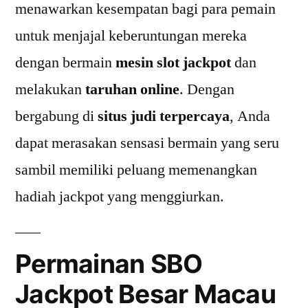
menawarkan kesempatan bagi para pemain
untuk menjajal keberuntungan mereka
dengan bermain
mesin slot jackpot
dan
melakukan
taruhan online
. Dengan
bergabung di
situs judi terpercaya
, Anda
dapat merasakan sensasi bermain yang seru
sambil memiliki peluang memenangkan
hadiah jackpot yang menggiurkan.
Permainan SBO
Jackpot Besar Macau