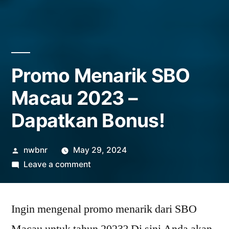
Promo Menarik SBO
Macau 2023 –
Dapatkan Bonus!
Posted
nwbnr
May 29, 2024
by
on
Leave a comment
Promo
Menarik
Ingin mengenal promo menarik dari SBO
SBO
Macau