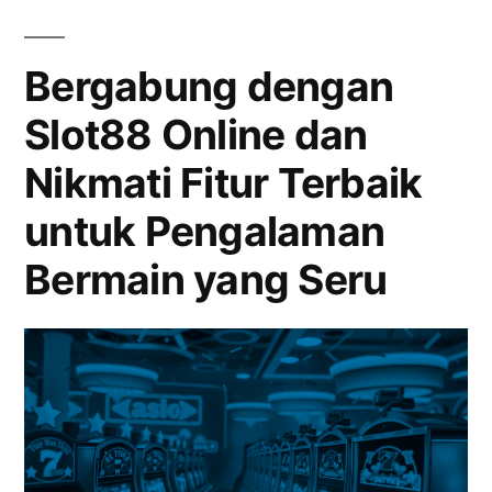
Slot
dengan
Bergabung dengan
Provider
Slot88 Online dan
Terbaik
untuk
Nikmati Fitur Terbaik
Keseruan
Maksimal
untuk Pengalaman
Bermain yang Seru