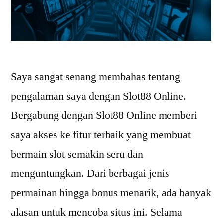
Saya sangat senang membahas tentang
pengalaman saya dengan Slot88 Online.
Bergabung dengan Slot88 Online memberi
saya akses ke fitur terbaik yang membuat
bermain slot semakin seru dan
menguntungkan. Dari berbagai jenis
permainan hingga bonus menarik, ada banyak
alasan untuk mencoba situs ini. Selama