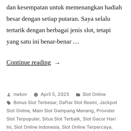
dan kesempatan untuk memenangkan hadiah
besar dengan setiap putaran. Saya selalu
tertarik dengan berbagai jenis slot, tetapi
yang satu ini benar-benar …
“Slot
Continue reading
Online
Jackpot
Posted
Posted
nwbnr
April 5, 2025
Slot Online
Makswin:
by
Tags:
in
Bonus Slot Terbesar
,
Daftar Slot Resmi
,
Jackpot
Menangkan
Slot Online
,
Main Slot Gampang Menang
,
Provider
Hadiah
Slot Terpopuler
,
Situs Slot Terbaik
,
Slot Gacor Hari
Ini
,
Slot Online Indonesia
,
Slot Online Terpercaya
,
Besar