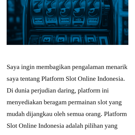
Saya ingin membagikan pengalaman menarik
saya tentang Platform Slot Online Indonesia.
Di dunia perjudian daring, platform ini
menyediakan beragam permainan slot yang
mudah dijangkau oleh semua orang. Platform
Slot Online Indonesia adalah pilihan yang