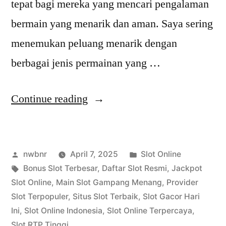
tepat bagi mereka yang mencari pengalaman
bermain yang menarik dan aman. Saya sering
menemukan peluang menarik dengan
berbagai jenis permainan yang …
“Platform
Continue reading
Slot
Online
Posted
Posted
nwbnr
April 7, 2025
Slot Online
Indonesia:
by
Tags:
in
Bonus Slot Terbesar
,
Daftar Slot Resmi
,
Jackpot
Panduan
Slot Online
,
Main Slot Gampang Menang
,
Provider
Lengkap
Slot Terpopuler
,
Situs Slot Terbaik
,
Slot Gacor Hari
Ini
,
Slot Online Indonesia
,
Slot Online Terpercaya
,
untuk
Slot RTP Tinggi