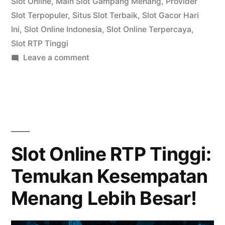
Slot Online
,
Main Slot Gampang Menang
,
Provider
Kesenangan
Slot Terpopuler
,
Situs Slot Terbaik
,
Slot Gacor Hari
Ini
,
Slot Online Indonesia
,
Slot Online Terpercaya
,
dan
Slot RTP Tinggi
Kemenangan
on
Leave a comment
Permainan
di
Slot
Satu
Online
Tempat!”
Terlengkap:
Temukan
Kesenangan
Slot Online RTP Tinggi:
dan
Temukan Kesempatan
Kemenangan
di
Menang Lebih Besar!
Satu
Tempat!