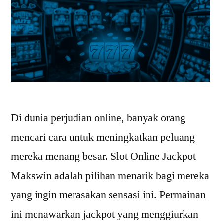
Di dunia perjudian online, banyak orang
mencari cara untuk meningkatkan peluang
mereka menang besar. Slot Online Jackpot
Makswin adalah pilihan menarik bagi mereka
yang ingin merasakan sensasi ini. Permainan
ini menawarkan jackpot yang menggiurkan