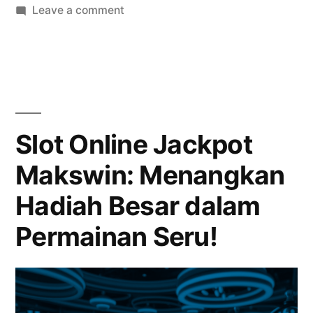
Besar
on
Leave a comment
Taruhan
dengan
Slot
Tips
Gacor
Sederhana!”
Hari
Ini:
Menangkan
Slot Online Jackpot
Hadiah
Makswin: Menangkan
Besar
dengan
Hadiah Besar dalam
Tips
Sederhana!
Permainan Seru!