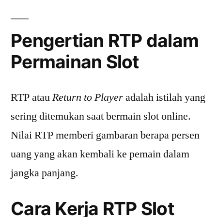
Pengertian RTP dalam
Permainan Slot
RTP atau
Return to Player
adalah istilah yang
sering ditemukan saat bermain slot online.
Nilai RTP memberi gambaran berapa persen
uang yang akan kembali ke pemain dalam
jangka panjang.
Cara Kerja RTP Slot