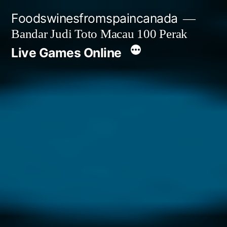
Skip
Foodswinesfromspaincanada
to
Bandar Judi Toto Macau 100 Perak
content
Live Games Online