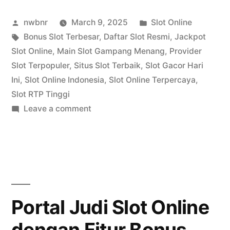
Online
Posted
Posted
nwbnr
March 9, 2025
Slot Online
Terpercaya
by
Tags:
in
Bonus Slot Terbesar
,
Daftar Slot Resmi
,
Jackpot
dengan
Slot Online
,
Main Slot Gampang Menang
,
Provider
Koleksi
Slot Terpopuler
,
Situs Slot Terbaik
,
Slot Gacor Hari
Ini
,
Slot Online Indonesia
,
Slot Online Terpercaya
,
Game
Slot RTP Tinggi
Lengkap
on
Leave a comment
Agen
untuk
Slot
Pengalaman
Online
Bermain
Terpercaya
dengan
Terbaik”
Koleksi
Portal Judi Slot Online
Game
dengan Fitur Bonus
Lengkap