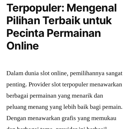
Terpopuler: Mengenal
Menang
Anda
Pilihan Terbaik untuk
Pecinta Permainan
Online
Dalam dunia slot online, pemilihannya sangat
penting. Provider slot terpopuler menawarkan
berbagai permainan yang menarik dan
peluang menang yang lebih baik bagi pemain.
Dengan menawarkan grafis yang memukau