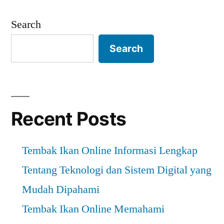
Posts
Terbaik:
pagination
Panduan
Search
Memilih
Search
untuk
Pengalaman
Bermain
Maksimal
Recent Posts
Tembak Ikan Online Informasi Lengkap
Tentang Teknologi dan Sistem Digital yang
Mudah Dipahami
Tembak Ikan Online Memahami