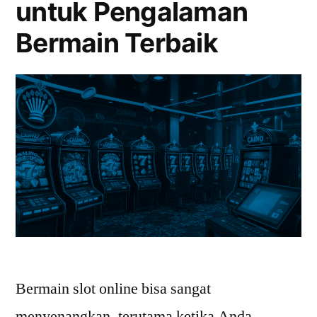
untuk Pengalaman
Bermain Terbaik
Bermain slot online bisa sangat
menyenangkan, terutama ketika Anda