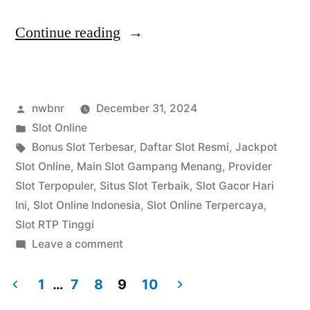
“Agen
Continue reading
Slot
Online
Posted
nwbnr
December 31, 2024
Terbaik:
by
Posted
Slot Online
Panduan
in
Tags:
Bonus Slot Terbesar
,
Daftar Slot Resmi
,
Jackpot
Memilih
Slot Online
,
Main Slot Gampang Menang
,
Provider
Slot Terpopuler
,
Situs Slot Terbaik
,
Slot Gacor Hari
untuk
Ini
,
Slot Online Indonesia
,
Slot Online Terpercaya
,
Pengalaman
Slot RTP Tinggi
on
Leave a comment
Bermain
Agen
Maksimal”
Slot
1
…
7
8
9
10
Online