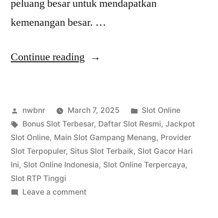
peluang besar untuk mendapatkan
kemenangan besar. …
“Website
Continue reading
Slot
Online
Posted
Posted
nwbnr
March 7, 2025
Slot Online
Dengan
by
Tags:
in
Bonus Slot Terbesar
,
Daftar Slot Resmi
,
Jackpot
Jackpot
Slot Online
,
Main Slot Gampang Menang
,
Provider
Progresif:
Slot Terpopuler
,
Situs Slot Terbaik
,
Slot Gacor Hari
Ini
,
Slot Online Indonesia
,
Slot Online Terpercaya
,
Menangkan
Slot RTP Tinggi
Hadiah
on
Leave a comment
Website
Besar