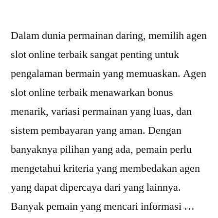
Dalam dunia permainan daring, memilih agen
slot online terbaik sangat penting untuk
pengalaman bermain yang memuaskan. Agen
slot online terbaik menawarkan bonus
menarik, variasi permainan yang luas, dan
sistem pembayaran yang aman. Dengan
banyaknya pilihan yang ada, pemain perlu
mengetahui kriteria yang membedakan agen
yang dapat dipercaya dari yang lainnya.
Banyak pemain yang mencari informasi …