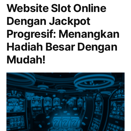
Fitur
Website Slot Online
Lebih
Bonus
Dengan Jackpot
Menarik
Seru”
untuk
Progresif: Menangkan
Pengalaman
Bermain
Hadiah Besar Dengan
yang
Mudah!
Lebih
Seru