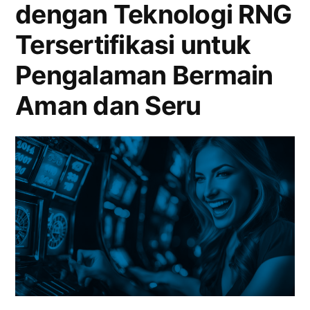
dengan Teknologi RNG
Play
untuk
Tersertifikasi untuk
Keseruan
Maksimal
Pengalaman Bermain
Aman dan Seru