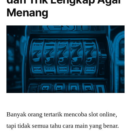
Aman
Menang
Banyak orang tertarik mencoba slot online,
tapi tidak semua tahu cara main yang benar.