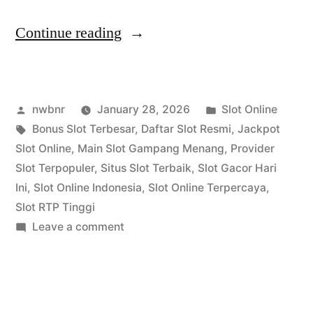
“Slot
Continue reading
Online
Pusat
Posted
Posted
nwbnr
January 28, 2026
Slot Online
Game
by
Tags:
in
Bonus Slot Terbesar
,
Daftar Slot Resmi
,
Jackpot
Digital
Slot Online
,
Main Slot Gampang Menang
,
Provider
dengan
Slot Terpopuler
,
Situs Slot Terbaik
,
Slot Gacor Hari
Ini
,
Slot Online Indonesia
,
Slot Online Terpercaya
,
Fitur
Slot RTP Tinggi
Smart
on
Leave a comment
Slot
Spin
Online
untuk
Pusat
Hiburan
Game