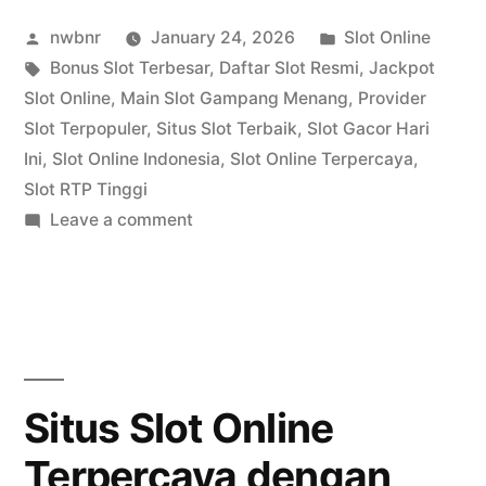
Premium
Posted
Posted
nwbnr
January 24, 2026
Slot Online
dengan
by
Tags:
in
Bonus Slot Terbesar
,
Daftar Slot Resmi
,
Jackpot
Sistem
Slot Online
,
Main Slot Gampang Menang
,
Provider
Multiwin
Slot Terpopuler
,
Situs Slot Terbaik
,
Slot Gacor Hari
Ini
,
Slot Online Indonesia
,
Slot Online Terpercaya
,
Dinamis
Slot RTP Tinggi
untuk
on
Leave a comment
Slot
Pengalaman
Online
Menang
Premium
Maksimal”
dengan
Sistem
Multiwin
Situs Slot Online
Dinamis
Terpercaya dengan
untuk