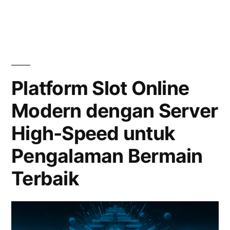
Slot
Seru
Online
dan
Favorit
Menguntungkan”
Player
dengan
Event
Platform Slot Online
Bonus
Modern dengan Server
Mingguan
Seru
High-Speed untuk
dan
Menguntungkan
Pengalaman Bermain
Terbaik