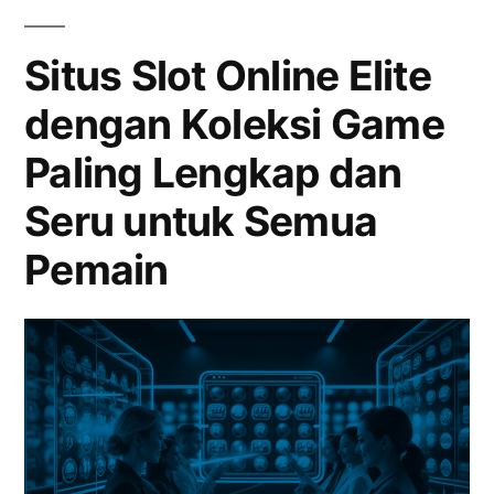
Digital
Seru
dengan
Situs Slot Online Elite
dan
Fitur
dengan Koleksi Game
Smart
Mudah”
Spin
Paling Lengkap dan
untuk
Hiburan
Seru untuk Semua
Seru
Pemain
dan
Mudah