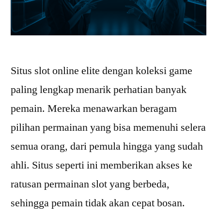
Situs slot online elite dengan koleksi game
paling lengkap menarik perhatian banyak
pemain. Mereka menawarkan beragam
pilihan permainan yang bisa memenuhi selera
semua orang, dari pemula hingga yang sudah
ahli. Situs seperti ini memberikan akses ke
ratusan permainan slot yang berbeda,
sehingga pemain tidak akan cepat bosan.