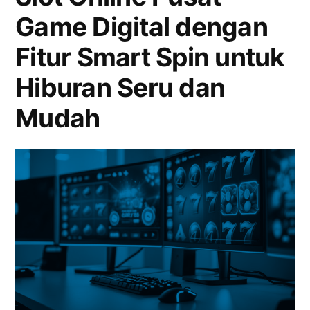
Game Digital dengan
Dinamis:
Inovatif”
Sensasi
Fitur Smart Spin untuk
Bermain
yang
Hiburan Seru dan
Seru
Mudah
dan
Inovatif