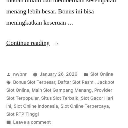
mudah diikuti dan memberikan kesempatan
menang lebih besar. Bonus ini bisa
meningkatkan keseruan …
“Slot
Continue reading
Online
Favorit
Posted
Posted
nwbnr
January 26, 2026
Slot Online
Player
by
Tags:
in
Bonus Slot Terbesar
,
Daftar Slot Resmi
,
Jackpot
dengan
Slot Online
,
Main Slot Gampang Menang
,
Provider
Event
Slot Terpopuler
,
Situs Slot Terbaik
,
Slot Gacor Hari
Ini
,
Slot Online Indonesia
,
Slot Online Terpercaya
,
Bonus
Slot RTP Tinggi
Mingguan
on
Leave a comment