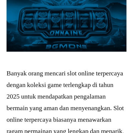
Banyak orang mencari slot online terpercaya
dengan koleksi game terlengkap di tahun
2025 untuk mendapatkan pengalaman
bermain yang aman dan menyenangkan. Slot
online terpercaya biasanya menawarkan
ragam permainan yang lengkap dan menarik,