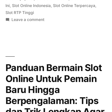
Terlengkap
Ini
,
Slot Online Indonesia
,
Slot Online Terpercaya
,
2025
Slot RTP Tinggi
on
Leave a comment
Untuk
Slot
Pengalaman
Online
Bermain
Terpercaya
Dengan
Seru
Koleksi
dan
Game
Panduan Bermain Slot
Terlengkap
Aman”
Online Untuk Pemain
2025
Untuk
Baru Hingga
Pengalaman
Bermain
Berpengalaman: Tips
Seru
dan Trik Lengkap Agar
dan