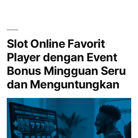
Slot
dan
Online
Seru
Elite
dengan
untuk
Koleksi
Slot Online Favorit
Semua
Game
Player dengan Event
Paling
Pemain”
Lengkap
Bonus Mingguan Seru
dan
Seru
dan Menguntungkan
untuk
Semua
Pemain