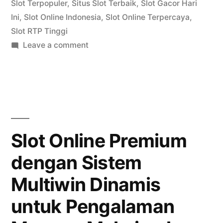
Server
Slot Terpopuler
,
Situs Slot Terbaik
,
Slot Gacor Hari
Ini
,
Slot Online Indonesia
,
Slot Online Terpercaya
,
High-
Slot RTP Tinggi
Speed
on
Leave a comment
Platform
untuk
Slot
Pengalaman
Online
Bermain
Modern
dengan
Terbaik”
Server
Slot Online Premium
High-
dengan Sistem
Speed
untuk
Multiwin Dinamis
Pengalaman
Bermain
untuk Pengalaman
Terbaik