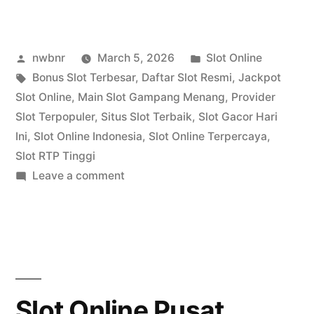
Online
dengan
Posted
Posted
nwbnr
March 5, 2026
Slot Online
Sistem
by
Tags:
in
Bonus Slot Terbesar
,
Daftar Slot Resmi
,
Jackpot
Reel
Slot Online
,
Main Slot Gampang Menang
,
Provider
Modern
Slot Terpopuler
,
Situs Slot Terbaik
,
Slot Gacor Hari
Ini
,
Slot Online Indonesia
,
Slot Online Terpercaya
,
dan
Slot RTP Tinggi
Dinamis:
on
Leave a comment
Slot
Sensasi
Online
Bermain
dengan
yang
Sistem
Reel
Seru
Modern
Slot Online Pusat
dan
dan