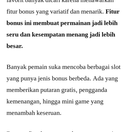
favorit banyak dicari karena menawarkan
Fitur
fitur bonus yang variatif dan menarik.
Fitur
Bonus
Variatif
bonus ini membuat permainan jadi lebih
untuk
seru dan kesempatan menang jadi lebih
Pengalaman
besar.
Seru
dan
Menguntungkan
Banyak pemain suka mencoba berbagai slot
yang punya jenis bonus berbeda. Ada yang
memberikan putaran gratis, pengganda
kemenangan, hingga mini game yang
menambah keseruan.