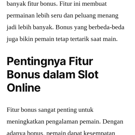
banyak fitur bonus. Fitur ini membuat
permainan lebih seru dan peluang menang
jadi lebih banyak. Bonus yang berbeda-beda
juga bikin pemain tetap tertarik saat main.
Pentingnya Fitur
Bonus dalam Slot
Online
Fitur bonus sangat penting untuk
meningkatkan pengalaman pemain. Dengan
adanya bonus, pemain dapat kesempatan