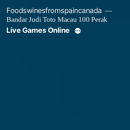
Skip
Foodswinesfromspaincanada
to
Bandar Judi Toto Macau 100 Perak
content
Live Games Online