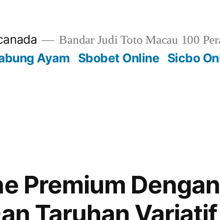
canada
Bandar Judi Toto Macau 100 Per
abung Ayam
Sbobet Online
Sicbo On
ine Premium Denga
Dan Taruhan Variati