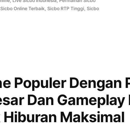
in
nline
,
Live Sicbo Indonesia
,
Permainan Sicbo
,
Sicbo Online Terbaik
,
Sicbo RTP Tinggi
,
Sicbo
ne Populer Dengan 
sar Dan Gameplay 
n
 Hiburan Maksimal