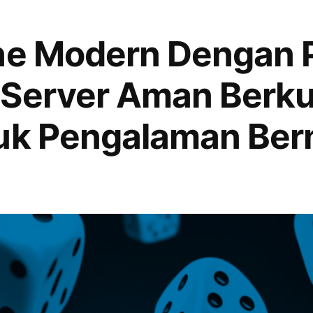
ine Modern Dengan 
Server Aman Berku
n
tuk Pengalaman Ber