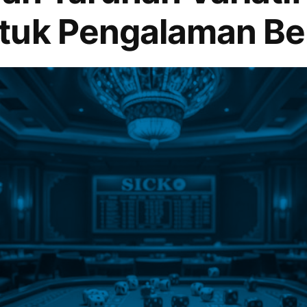
tuk Pengalaman Be