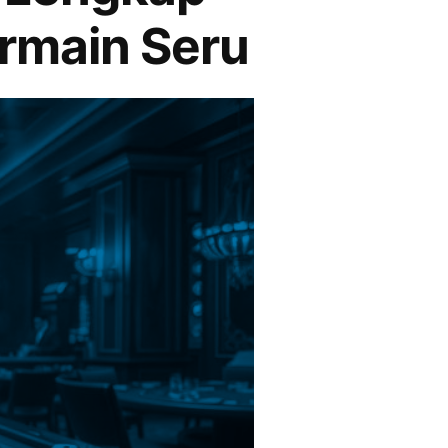
rmain Seru