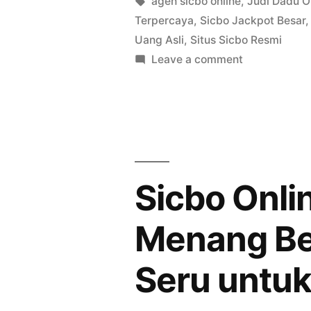
Dengan
by
Tags:
agen sicbo online
,
Judi Dadu O
Terpercaya
,
Sicbo Jackpot Besar
Putaran
Uang Asli
,
Situs Sicbo Resmi
Cepat
on
Leave a comment
Sicbo
Dan
Online
Server
Modern
Aman
Dengan
Putaran
Berkualitas
Cepat
Sicbo Onli
Tinggi
Dan
Server
Untuk
Menang Be
Aman
Pengalama
Berkualitas
Seru untuk
Bermain
Tinggi
Untuk
Terbaik”