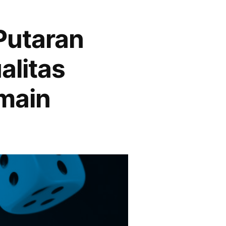
Putaran
alitas
main