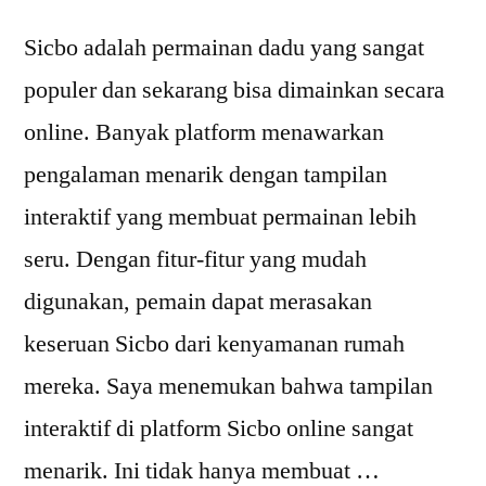
Sicbo adalah permainan dadu yang sangat
populer dan sekarang bisa dimainkan secara
online. Banyak platform menawarkan
pengalaman menarik dengan tampilan
interaktif yang membuat permainan lebih
seru. Dengan fitur-fitur yang mudah
digunakan, pemain dapat merasakan
keseruan Sicbo dari kenyamanan rumah
mereka. Saya menemukan bahwa tampilan
interaktif di platform Sicbo online sangat
menarik. Ini tidak hanya membuat …