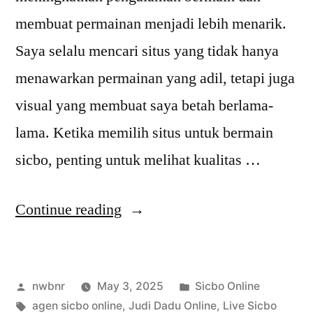
membuat permainan menjadi lebih menarik.
Saya selalu mencari situs yang tidak hanya
menawarkan permainan yang adil, tetapi juga
visual yang membuat saya betah berlama-
lama. Ketika memilih situs untuk bermain
sicbo, penting untuk melihat kualitas …
“Situs
Continue reading
Sicbo
Online
Posted
Posted
nwbnr
May 3, 2025
Sicbo Online
Dengan
by
Tags:
in
agen sicbo online
,
Judi Dadu Online
,
Live Sicbo