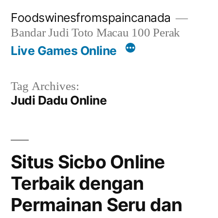
Skip
Foodswinesfromspaincanada
to
Bandar Judi Toto Macau 100 Perak
content
Live Games Online
Tag Archives:
Judi Dadu Online
Situs Sicbo Online
Terbaik dengan
Permainan Seru dan