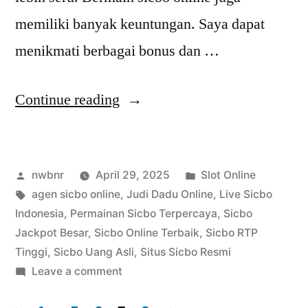
memiliki banyak keuntungan. Saya dapat
menikmati berbagai bonus dan …
“Situs
Continue reading
Sicbo
Online
Posted
Posted
nwbnr
April 29, 2025
Slot Online
dengan
by
Tags:
in
agen sicbo online
,
Judi Dadu Online
,
Live Sicbo
Dealer
Indonesia
,
Permainan Sicbo Terpercaya
,
Sicbo
Langsung:
Jackpot Besar
,
Sicbo Online Terbaik
,
Sicbo RTP
Tinggi
,
Sicbo Uang Asli
,
Situs Sicbo Resmi
Pengalaman
on
Leave a comment
Bermain
Situs