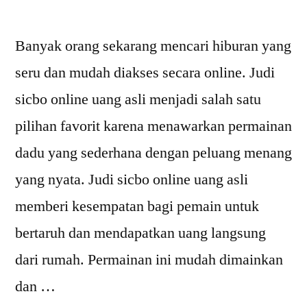
Banyak orang sekarang mencari hiburan yang
seru dan mudah diakses secara online. Judi
sicbo online uang asli menjadi salah satu
pilihan favorit karena menawarkan permainan
dadu yang sederhana dengan peluang menang
yang nyata. Judi sicbo online uang asli
memberi kesempatan bagi pemain untuk
bertaruh dan mendapatkan uang langsung
dari rumah. Permainan ini mudah dimainkan
dan …