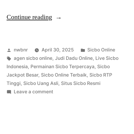
“Platform
Continue reading
Sicbo
Online
Posted
Posted
nwbnr
April 30, 2025
Sicbo Online
dengan
by
Tags:
in
agen sicbo online
,
Judi Dadu Online
,
Live Sicbo
Tampilan
Indonesia
,
Permainan Sicbo Terpercaya
,
Sicbo
Interaktif:
Jackpot Besar
,
Sicbo Online Terbaik
,
Sicbo RTP
Tinggi
,
Sicbo Uang Asli
,
Situs Sicbo Resmi
Pengalaman
on
Leave a comment
Bermain
Platform
Sicbo
yang
Online
Seru
dengan
dan
Tampilan