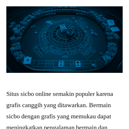
Transparan!
Situs sicbo online semakin populer karena
grafis canggih yang ditawarkan. Bermain
sicbo dengan grafis yang memukau dapat
meningkatkan pengalaman bermain dan