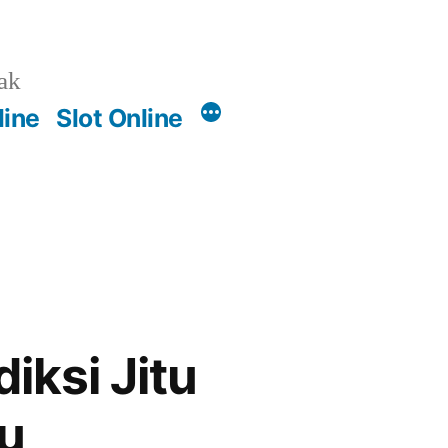
ak
line
Slot Online
iksi Jitu
u