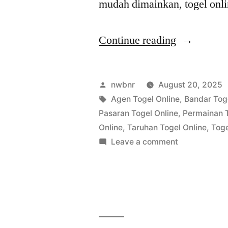
mudah dimainkan, togel onl
“Togel
Continue reading
Online
4D
Posted
nwbnr
August 20, 2025
3D
by
Tags:
Agen Togel Online
,
Bandar Tog
Pasaran Togel Online
,
Permainan T
2D
Online
,
Taruhan Togel Online
,
Toge
Lengkap
on
Leave a comment
Togel
Panduan
Online
Main
4D
dan
3D
2D
Tips
Lengkap