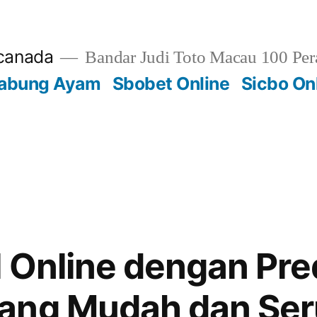
canada
Bandar Judi Toto Macau 100 Per
abung Ayam
Sbobet Online
Sicbo On
 Online dengan Pred
ang Mudah dan Ser