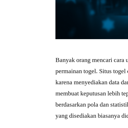
Banyak orang mencari cara
permainan togel. Situs togel 
karena menyediakan data da
membuat keputusan lebih tepa
berdasarkan pola dan statist
yang disediakan biasanya d