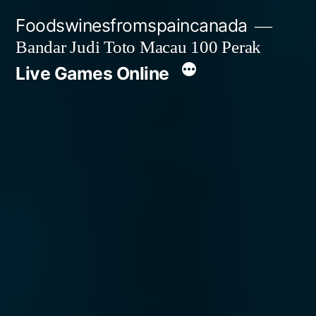
Skip
Foodswinesfromspaincanada
to
Bandar Judi Toto Macau 100 Perak
content
Live Games Online