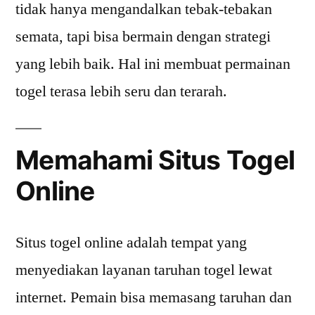
tidak hanya mengandalkan tebak-tebakan
semata, tapi bisa bermain dengan strategi
yang lebih baik. Hal ini membuat permainan
togel terasa lebih seru dan terarah.
Memahami Situs Togel
Online
Situs togel online adalah tempat yang
menyediakan layanan taruhan togel lewat
internet. Pemain bisa memasang taruhan dan