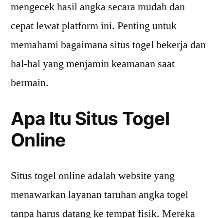
mengecek hasil angka secara mudah dan
cepat lewat platform ini. Penting untuk
memahami bagaimana situs togel bekerja dan
hal-hal yang menjamin keamanan saat
bermain.
Apa Itu Situs Togel
Online
Situs togel online adalah website yang
menawarkan layanan taruhan angka togel
tanpa harus datang ke tempat fisik. Mereka