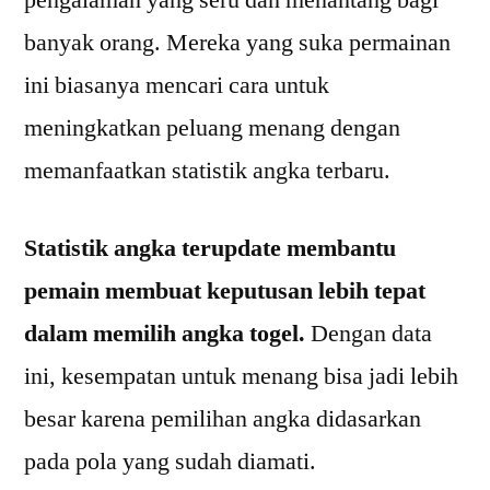
pengalaman yang seru dan menantang bagi
dengan
banyak orang. Mereka yang suka permainan
Statistik
Angka
ini biasanya mencari cara untuk
Terupdate
meningkatkan peluang menang dengan
untuk
memanfaatkan statistik angka terbaru.
Menang
Lebih
Mudah
Statistik angka terupdate membantu
pemain membuat keputusan lebih tepat
dalam memilih angka togel.
Dengan data
ini, kesempatan untuk menang bisa jadi lebih
besar karena pemilihan angka didasarkan
pada pola yang sudah diamati.