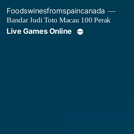
Skip
Foodswinesfromspaincanada
to
Bandar Judi Toto Macau 100 Perak
content
Live Games Online