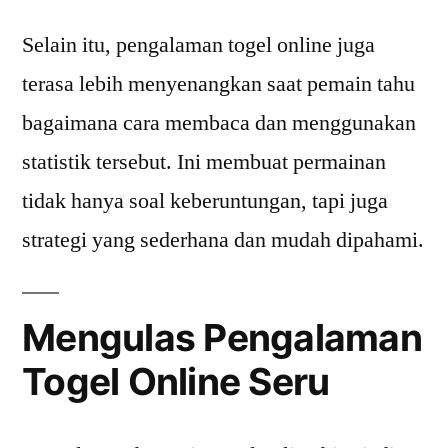
Selain itu, pengalaman togel online juga
terasa lebih menyenangkan saat pemain tahu
bagaimana cara membaca dan menggunakan
statistik tersebut. Ini membuat permainan
tidak hanya soal keberuntungan, tapi juga
strategi yang sederhana dan mudah dipahami.
Mengulas Pengalaman
Togel Online Seru