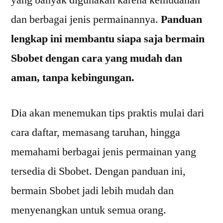
yang banyak digunakan karena kemudahan
Online
dan berbagai jenis permainannya.
Panduan
dengan
Mudah
lengkap ini membantu siapa saja bermain
untuk
Sbobet dengan cara yang mudah dan
Pemula
aman, tanpa kebingungan.
yang
Ingin
Cepat
Dia akan menemukan tips praktis mulai dari
Menang
cara daftar, memasang taruhan, hingga
memahami berbagai jenis permainan yang
tersedia di Sbobet. Dengan panduan ini,
bermain Sbobet jadi lebih mudah dan
menyenangkan untuk semua orang.