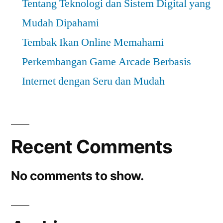
Tentang Teknologi dan Sistem Digital yang
Mudah Dipahami
Tembak Ikan Online Memahami
Perkembangan Game Arcade Berbasis
Internet dengan Seru dan Mudah
Recent Comments
No comments to show.