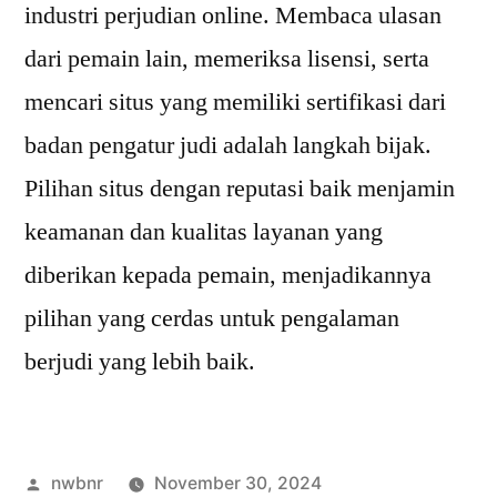
industri perjudian online. Membaca ulasan
dari pemain lain, memeriksa lisensi, serta
mencari situs yang memiliki sertifikasi dari
badan pengatur judi adalah langkah bijak.
Pilihan situs dengan reputasi baik menjamin
keamanan dan kualitas layanan yang
diberikan kepada pemain, menjadikannya
pilihan yang cerdas untuk pengalaman
berjudi yang lebih baik.
Posted
nwbnr
November 30, 2024