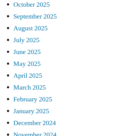
October 2025
September 2025
August 2025
July 2025
June 2025
May 2025
April 2025
March 2025
February 2025
January 2025
December 2024
November 2024