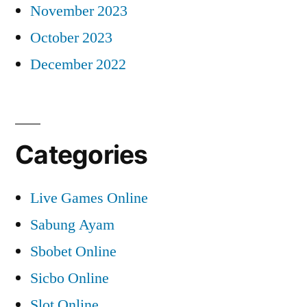
November 2023
October 2023
December 2022
Categories
Live Games Online
Sabung Ayam
Sbobet Online
Sicbo Online
Slot Online