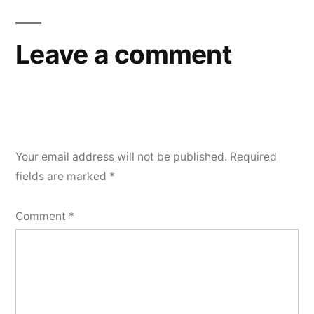
Leave a comment
Your email address will not be published.
Required
fields are marked
*
Comment
*