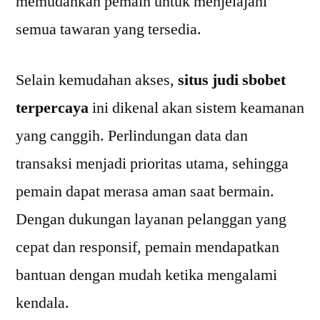
memudahkan pemain untuk menjelajahi
semua tawaran yang tersedia.
Selain kemudahan akses,
situs judi sbobet
terpercaya
ini dikenal akan sistem keamanan
yang canggih. Perlindungan data dan
transaksi menjadi prioritas utama, sehingga
pemain dapat merasa aman saat bermain.
Dengan dukungan layanan pelanggan yang
cepat dan responsif, pemain mendapatkan
bantuan dengan mudah ketika mengalami
kendala.