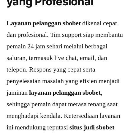
yang Profesional
Layanan pelanggan sbobet
dikenal cepat
dan profesional. Tim support siap membantu
pemain 24 jam sehari melalui berbagai
saluran, termasuk live chat, email, dan
telepon. Respons yang cepat serta
penyelesaian masalah yang efisien menjadi
jaminan
layanan pelanggan sbobet
,
sehingga pemain dapat merasa tenang saat
menghadapi kendala. Ketersediaan layanan
ini mendukung reputasi
situs judi sbobet