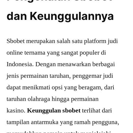
dan Keunggulannya
Sbobet merupakan salah satu platform judi
online ternama yang sangat populer di
Indonesia. Dengan menawarkan berbagai
jenis permainan taruhan, penggemar judi
dapat menikmati opsi yang beragam, dari
taruhan olahraga hingga permainan
kasino.
Keunggulan sbobet
terlihat dari
tampilan antarmuka yang ramah pengguna,