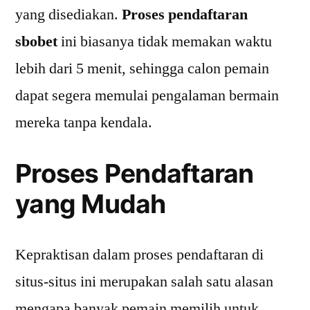
yang disediakan.
Proses pendaftaran
sbobet
ini biasanya tidak memakan waktu
lebih dari 5 menit, sehingga calon pemain
dapat segera memulai pengalaman bermain
mereka tanpa kendala.
Proses Pendaftaran
yang Mudah
Kepraktisan dalam proses pendaftaran di
situs-situs ini merupakan salah satu alasan
mengapa banyak pemain memilih untuk