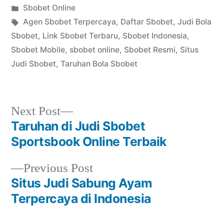
by
Posted
Sbobet Online
in
Tags:
Agen Sbobet Terpercaya
,
Daftar Sbobet
,
Judi Bola
Sbobet
,
Link Sbobet Terbaru
,
Sbobet Indonesia
,
Sbobet Mobile
,
sbobet online
,
Sbobet Resmi
,
Situs
Judi Sbobet
,
Taruhan Bola Sbobet
Next
Next Post
post:
Taruhan di Judi Sbobet
Post
Sportsbook Online Terbaik
navigation
Previous
Previous Post
post:
Situs Judi Sabung Ayam
Terpercaya di Indonesia