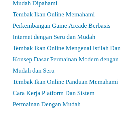
Mudah Dipahami
Tembak Ikan Online Memahami
Perkembangan Game Arcade Berbasis
Internet dengan Seru dan Mudah
Tembak Ikan Online Mengenal Istilah Dan
Konsep Dasar Permainan Modern dengan
Mudah dan Seru
Tembak Ikan Online Panduan Memahami
Cara Kerja Platform Dan Sistem
Permainan Dengan Mudah