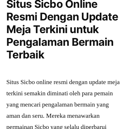
Situs Sicbo Online
Arsip
Aman”
Resmi Dengan Update
Arena
Lengkap
Meja Terkini untuk
untuk
Pengalaman
Pengalaman Bermain
Seru
Terbaik
dan
Aman
Situs Sicbo online resmi dengan update meja
terkini semakin diminati oleh para pemain
yang mencari pengalaman bermain yang
aman dan seru. Mereka menawarkan
permainan Sicbo yang selalu diperbarui