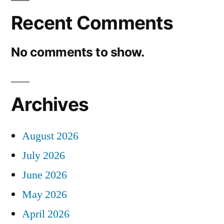
Recent Comments
No comments to show.
Archives
August 2026
July 2026
June 2026
May 2026
April 2026