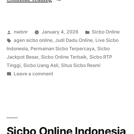
Online
Resmi
Posted
Posted
nwbnr
January 4, 2026
Sicbo Online
Dengan
by
Tags:
in
agen sicbo online
,
Judi Dadu Online
,
Live Sicbo
Streaming
Indonesia
,
Permainan Sicbo Terpercaya
,
Sicbo
Meja
Jackpot Besar
,
Sicbo Online Terbaik
,
Sicbo RTP
Tinggi
,
Sicbo Uang Asli
,
Situs Sicbo Resmi
HD
on
Leave a comment
Nikmati
Sicbo
Online
Permainan
Resmi
Seru
Dengan
dan
Streaming
Meja
Transparan”
Sicbo Online Indonesia
HD