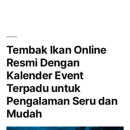
Tembak
untuk
Ikan
Pengalaman
Online
Indonesia
Seru
dengan
dan
Dashboard
Tembak Ikan Online
Skor
Praktis”
Resmi Dengan
Real-
Time
Kalender Event
untuk
Pengalaman
Terpadu untuk
Seru
Pengalaman Seru dan
dan
Praktis
Mudah