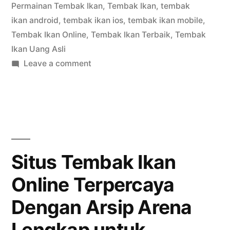
Kalender
Permainan Tembak Ikan
,
Tembak Ikan
,
tembak
ikan android
,
tembak ikan ios
,
tembak ikan mobile
,
Event
Tembak Ikan Online
,
Tembak Ikan Terbaik
,
Tembak
Terpadu
Ikan Uang Asli
on
Leave a comment
untuk
Tembak
Pengalaman
Ikan
Seru
Online
Resmi
dan
Dengan
Mudah”
Kalender
Situs Tembak Ikan
Event
Online Terpercaya
Terpadu
untuk
Dengan Arsip Arena
Pengalaman
Seru
Lengkap untuk