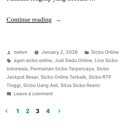
“Situs
Continue reading
Sicbo
Online
Posted
Posted
nwbnr
January 2, 2026
Sicbo Online
Terpercaya
by
Tags:
in
agen sicbo online
,
Judi Dadu Online
,
Live Sicbo
Dengan
Indonesia
,
Permainan Sicbo Terpercaya
,
Sicbo
Panduan
Jackpot Besar
,
Sicbo Online Terbaik
,
Sicbo RTP
Tinggi
,
Sicbo Uang Asli
,
Situs Sicbo Resmi
Bermain
on
Leave a comment
Lengkap
Situs
Sicbo
1
2
3
4
Untuk
Online
Posts
Pemula
Terpercaya