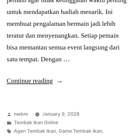
pemain agar tidak ketinggalan waktu penting
untuk mendapatkan hadiah menarik. Ini
membuat pengalaman bermain jadi lebih
teratur dan menyenangkan. Setiap pemain
bisa memantau semua event langsung dari
satu tempat. Dengan …
“Tembak
Continue reading
Ikan
Online
Posted
nwbnr
January 9, 2026
Resmi
by
Posted
Tembak Ikan Online
Dengan
in
Tags:
Agen Tembak Ikan
,
Game Tembak Ikan
,