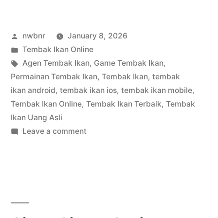
Tembak
Ikan
Posted
nwbnr
January 8, 2026
Online
by
Posted
Tembak Ikan Online
Terpercaya
in
Tags:
Agen Tembak Ikan
,
Game Tembak Ikan
,
Dengan
Permainan Tembak Ikan
,
Tembak Ikan
,
tembak
ikan android
,
tembak ikan ios
,
tembak ikan mobile
,
Arsip
Tembak Ikan Online
,
Tembak Ikan Terbaik
,
Tembak
Arena
Ikan Uang Asli
on
Leave a comment
Lengkap
Situs
untuk
Tembak
Pengalaman
Ikan
Online
Seru
Terpercaya
dan
Dengan