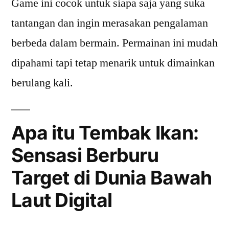
Game ini cocok untuk siapa saja yang suka
tantangan dan ingin merasakan pengalaman
berbeda dalam bermain. Permainan ini mudah
dipahami tapi tetap menarik untuk dimainkan
berulang kali.
Apa itu Tembak Ikan:
Sensasi Berburu
Target di Dunia Bawah
Laut Digital