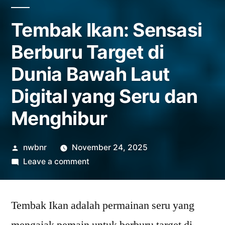
Tembak Ikan: Sensasi
Berburu Target di
Dunia Bawah Laut
Digital yang Seru dan
Menghibur
Posted
nwbnr
November 24, 2025
by
on
Leave a comment
Tembak
Ikan:
Tembak Ikan adalah permainan seru yang
Sensasi
Berburu