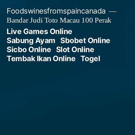
Skip
Foodswinesfromspaincanada
to
Bandar Judi Toto Macau 100 Perak
content
Live Games Online
Sabung Ayam
Sbobet Online
Sicbo Online
Slot Online
Tembak Ikan Online
Togel