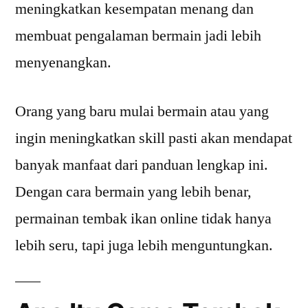
meningkatkan kesempatan menang dan
membuat pengalaman bermain jadi lebih
menyenangkan.
Orang yang baru mulai bermain atau yang
ingin meningkatkan skill pasti akan mendapat
banyak manfaat dari panduan lengkap ini.
Dengan cara bermain yang lebih benar,
permainan tembak ikan online tidak hanya
lebih seru, tapi juga lebih menguntungkan.