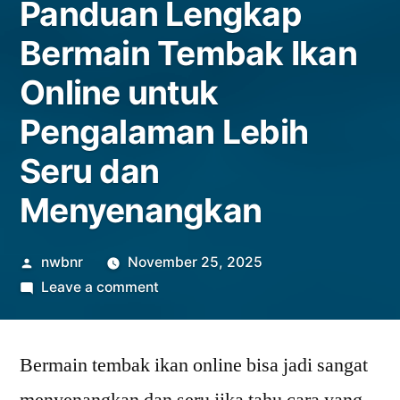
Panduan Lengkap
Bermain Tembak Ikan
Online untuk
Pengalaman Lebih
Seru dan
Menyenangkan
Posted
nwbnr
November 25, 2025
by
on
Leave a comment
Panduan
Lengkap
Bermain tembak ikan online bisa jadi sangat
Bermain
Tembak