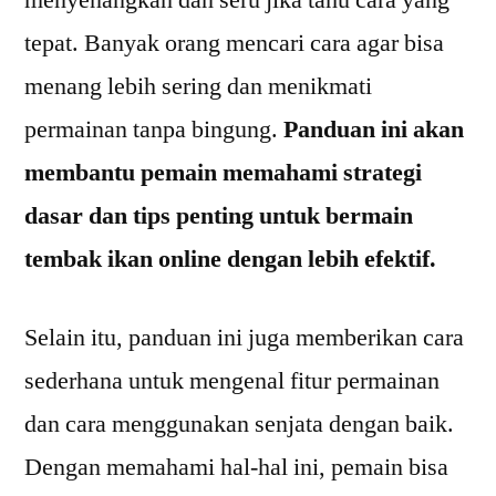
menyenangkan dan seru jika tahu cara yang
Ikan
tepat. Banyak orang mencari cara agar bisa
Online
untuk
menang lebih sering dan menikmati
Pengalaman
permainan tanpa bingung.
Panduan ini akan
Lebih
membantu pemain memahami strategi
Seru
dan
dasar dan tips penting untuk bermain
Menyenangkan
tembak ikan online dengan lebih efektif.
Selain itu, panduan ini juga memberikan cara
sederhana untuk mengenal fitur permainan
dan cara menggunakan senjata dengan baik.
Dengan memahami hal-hal ini, pemain bisa